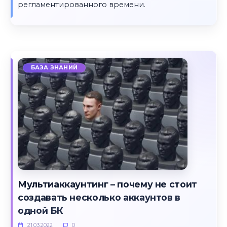
регламентированного времени.
БАЗА ЗНАНИЙ
Мультиаккаунтинг – почему не стоит
создавать несколько аккаунтов в
одной БК
21.03.2022
0