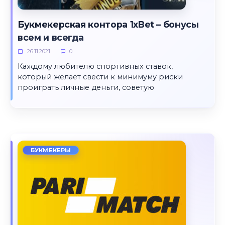
Букмекерская контора 1xBet – бонусы
всем и всегда
26.11.2021
0
Каждому любителю спортивных ставок,
который желает свести к минимуму риски
проиграть личные деньги, советую
БУКМЕКЕРЫ