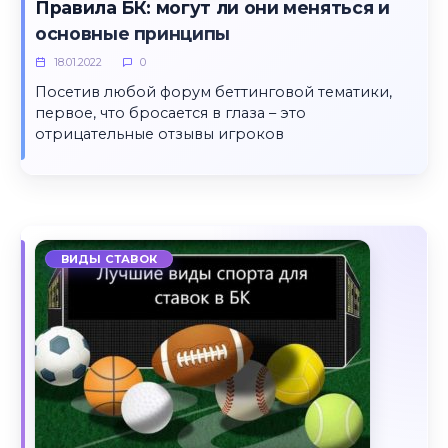
Правила БК: могут ли они меняться и
основные принципы
18.01.2022
0
Посетив любой форум беттинговой тематики,
первое, что бросается в глаза – это
отрицательные отзывы игроков
ВИДЫ СТАВОК