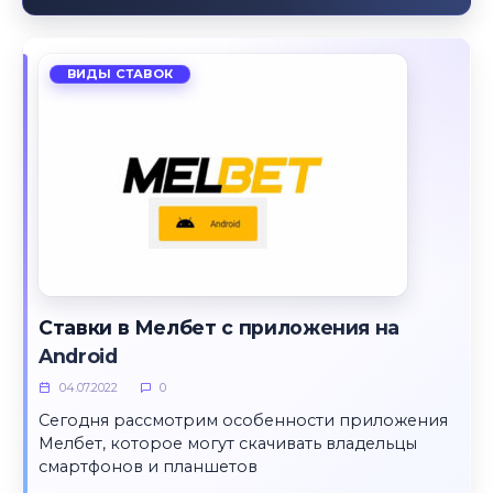
ВИДЫ СТАВОК
Ставки в Мелбет с приложения на
Android
04.07.2022
0
Сегодня рассмотрим особенности приложения
Мелбет, которое могут скачивать владельцы
смартфонов и планшетов