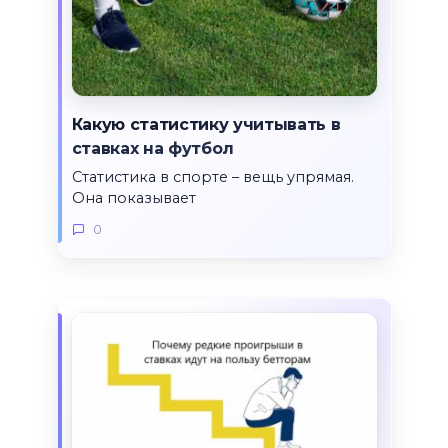
Какую статистику учитывать в
ставках на футбол
Статистика в спорте – вещь упрямая.
Она показывает
0