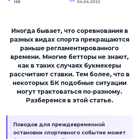
168
04.04.2022
Иногда бывает, что соревнования в
разных видах спорта прекращаются
раньше регламентированного
времени. Многие бетторы не знают,
как в таких случаях букмекеры
рассчитают ставки. Тем более, что в
некоторых БК подобные ситуации
могут трактоваться по-разному.
Разберемся в этой статье.
Поводов для преждевременной
остановки спортивного события может