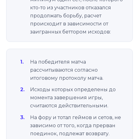
кто-то из участников отказался
продолжать борьбу, расчет
происходит в зависимости от
заигранных беттором исходов:
На победителя матча
рассчитываются согласно
итоговому протоколу матча.
Исходы которых определены до
момента завершения игры,
считаются действительными.
На фору и тотал геймов и сетов, не
зависимо от того, когда прерван
поединок, подлежат возврату.