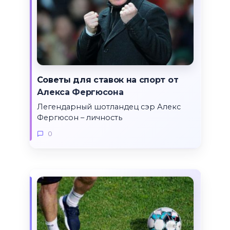
Советы для ставок на спорт от
Алекса Фергюсона
Легендарный шотландец сэр Алекс
Фергюсон – личность
0