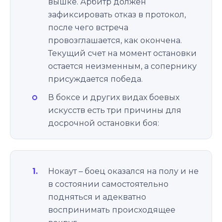
вышке. Арбитр должен
зафиксировать отказ в протокол,
после чего встреча
провозглашается, как окончена.
Текущий счет на момент остановки
остается неизменным, а сопернику
присуждается победа.
В боксе и других видах боевых
искусств есть три причины для
досрочной остановки боя:
Нокаут – боец оказался на полу и не
в состоянии самостоятельно
подняться и адекватно
воспринимать происходящее