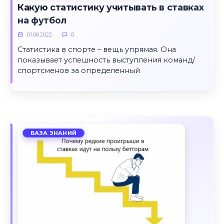
Какую статистику учитывать в ставках
на футбол
01.06.2022
0
Статистика в спорте – вещь упрямая. Она
показывает успешность выступления команд/
спортсменов за определенный
БАЗА ЗНАНИЙ