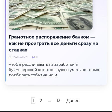
Грамотное распоряжение банком —
как не проиграть все деньги сразу на
ставках
24.03.2022
0
Чтобы рассчитывать на заработки в
букмекерской конторе, нужно уметь не только
подбирать события, но и
Пагинация
1
2
…
13
Далее
записей