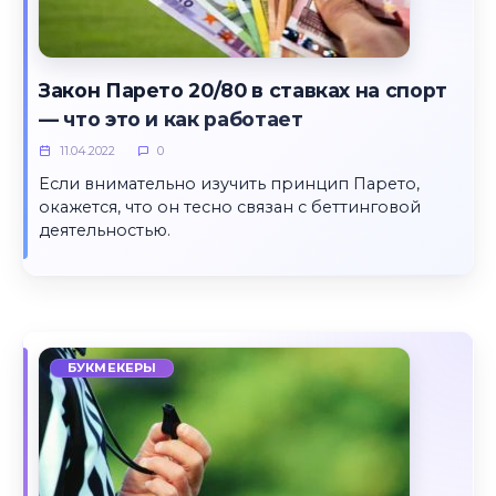
Закон Парето 20/80 в ставках на спорт
— что это и как работает
11.04.2022
0
Если внимательно изучить принцип Парето,
окажется, что он тесно связан с беттинговой
деятельностью.
БУКМЕКЕРЫ