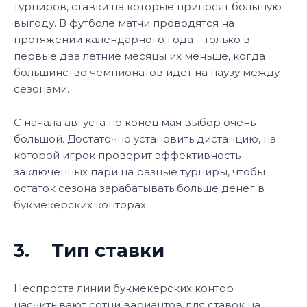
турниров, ставки на которые приносят большую
выгоду. В футболе матчи проводятся на
протяжении календарного года – только в
первые два летние месяцы их меньше, когда
большинство чемпионатов идет на паузу между
сезонами.
С начала августа по конец мая выбор очень
большой. Достаточно установить дистанцию, на
которой игрок проверит эффективность
заключенных пари на разные турниры, чтобы
остаток сезона зарабатывать больше денег в
букмекерских конторах.
3. Тип ставки
Неспроста линии букмекерских контор
насчитывают сотни вариантов для ставок на