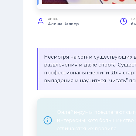
АВТОР
НА
Алеша Каппер
6 
Несмотря на сотни существующих в
развлечения и даже спорта. Сущес
профессиональные лиги. Для стар
выпадения и научиться “читать” п
Онлайн-румы предлагают сыгр
интересны, хотя большинство п
отличаются их правила.