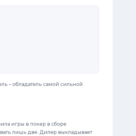
ель – обладатель самой сильной
ила игры в покер
в сборе
овать лишь две. Дилер выкладывает