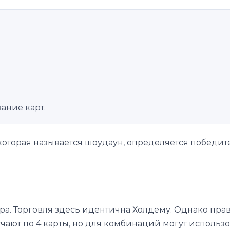
;
вание карт.
 которая называется шоудаун, определяется победит
ра. Торговля здесь идентична Холдему. Однако
прав
чают по 4 карты, но для комбинаций могут использ