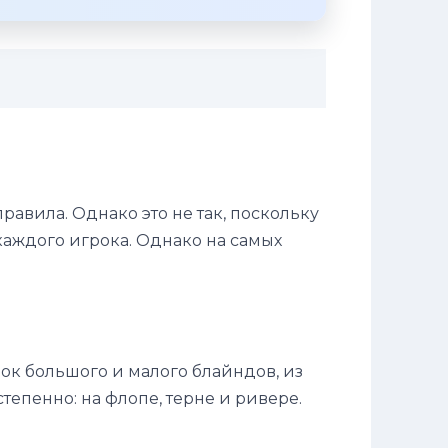
правила. Однако это не так, поскольку
каждого игрока. Однако на самых
вок большого и малого блайндов, из
тепенно: на флопе, терне и ривере.