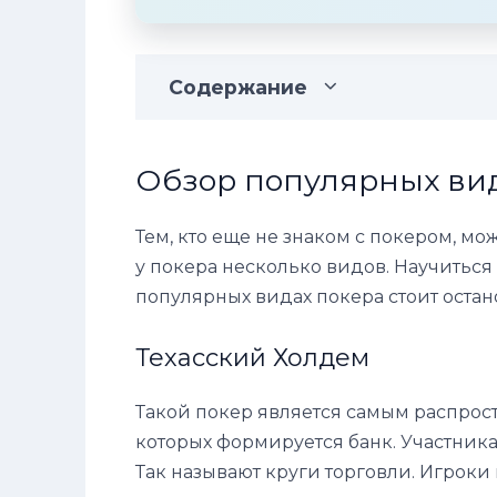
Содержание
Обзор популярных ви
Тем, кто еще не знаком с покером, мо
у покера несколько видов. Научиться
популярных видах покера стоит оста
Техасский Холдем
Такой покер является самым распрост
которых формируется банк. Участникам
Так называют круги торговли. Игроки