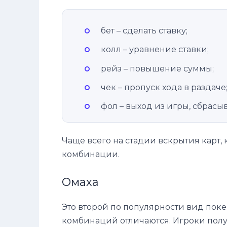
бет – сделать ставку;
колл – уравнение ставки;
рейз – повышение суммы;
чек – пропуск хода в раздаче
фол – выход из игры, сбрасы
Чаще всего на стадии вскрытия карт,
комбинации.
Омаха
Это второй по популярности вид поке
комбинаций отличаются. Игроки полу