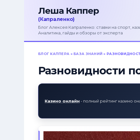
Перейти
к
содержанию
Блог Алексея Капраленко: ставки на спорт, каз
Аналитика, гайды и обзоры от эксперта
БЛОГ КАППЕРА
»
БАЗА ЗНАНИЙ
»
РАЗНОВИДНОСТ
Разновидности по
Казино онлайн
- полный рейтинг казино он