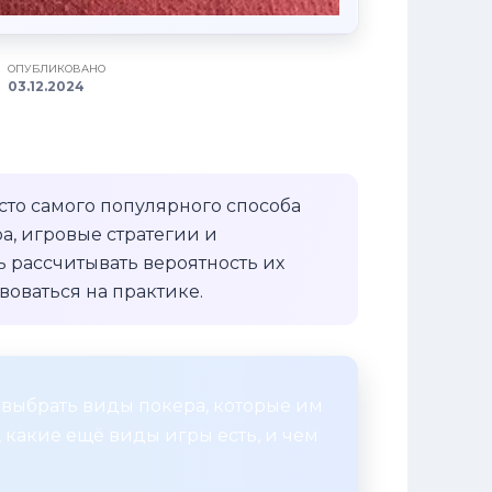
ОПУБЛИКОВАНО
03.12.2024
сто самого популярного способа
а, игровые стратегии и
ть рассчитывать вероятность их
воваться на практике.
т выбрать
виды покера
, которые им
, какие ещё виды игры есть, и чем