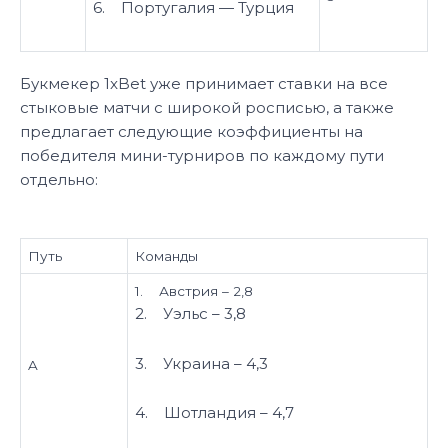
6. Португалия — Турция
Букмекер 1xBet уже принимает ставки на все
стыковые матчи с широкой росписью, а также
предлагает следующие коэффициенты на
победителя мини-турниров по каждому пути
отдельно:
Путь
Команды
1. Австрия – 2,8
2. Уэльс – 3,8
3. Украина – 4,3
A
4. Шотландия – 4,7