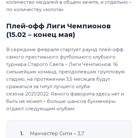
количество медалей в общем зачете, и отдельно –
по количеству «золота».
Плей-офф Лиги Чемпионов
(15.02 – конец мая)
В середине февраля стартует раунд плей-офф
самого престижного футбольного клубного
турнира Старого Света – Лиги Чемпионов. 16
сильнейших команд, преодолевших групповую
стадию, на протяжении 3,5 месяцев будут
сражаться за титул лучшего клуба
сезона-2021/2022. Явного фаворита здесь нет и
быть не может – больше шансов букмекеры
отдают следующим клубам:
Манчестер Сити – 3,7