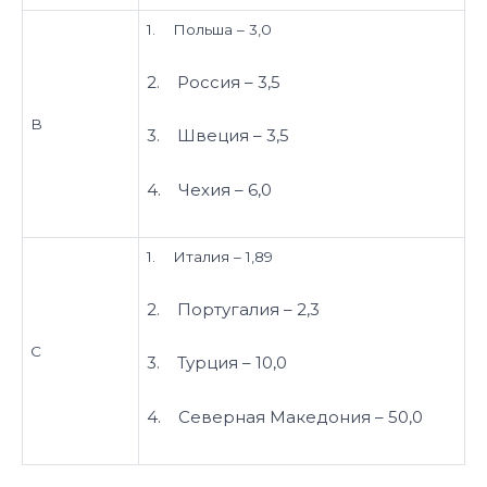
1. Польша – 3,0
2. Россия – 3,5
B
3. Швеция – 3,5
4. Чехия – 6,0
1. Италия – 1,89
2. Португалия – 2,3
C
3. Турция – 10,0
4. Северная Македония – 50,0