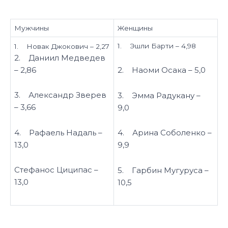
Мужчины
Женщины
1. Эшли Барти – 4,98
1. Новак Джокович – 2,27
2. Даниил Медведев
– 2,86
2. Наоми Осака – 5,0
3. Александр Зверев
3. Эмма Радукану –
– 3,66
9,0
4. Рафаель Надаль –
4. Арина Соболенко –
13,0
9,9
Стефанос Циципас –
5. Гарбин Мугуруса –
13,0
10,5