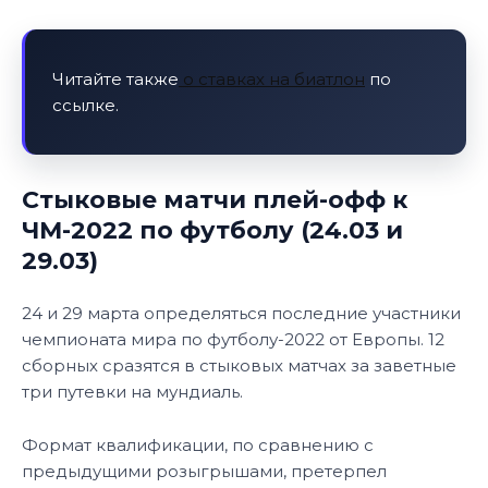
Читайте также
о ставках на биатлон
по
ссылке.
Стыковые матчи плей-офф к
ЧМ-2022 по футболу (24.03 и
29.03)
24 и 29 марта определяться последние участники
чемпионата мира по футболу-2022 от Европы. 12
сборных сразятся в стыковых матчах за заветные
три путевки на мундиаль.
Формат квалификации, по сравнению с
предыдущими розыгрышами, претерпел