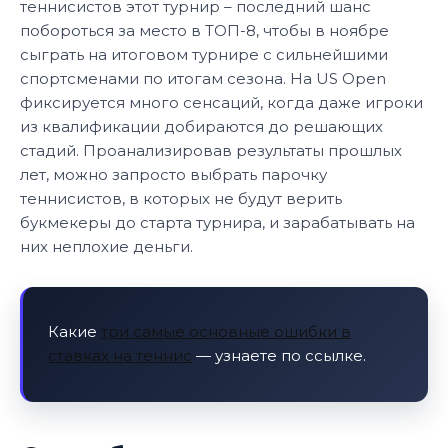
теннисистов этот турнир – последний шанс
побороться за место в ТОП-8, чтобы в ноябре
сыграть на итоговом турнире с сильнейшими
спортсменами по итогам сезона. На US Open
фиксируется много сенсаций, когда даже игроки
из квалификации добираются до решающих
стадий. Проанализировав результаты прошлых
лет, можно запросто выбрать парочку
теннисистов, в которых не будут верить
букмекеры до старта турнира, и зарабатывать на
них неплохие деньги.
Какие
три самые основные ошибки в
ставках на теннис
— узнаете по ссылке.