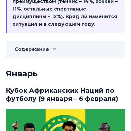
преимуществом (теннис – 14%, хоккей –
11%, остальные спортивные
дисциплины – 12%). Вряд ли изменится
ситуация и в следующем году.
Содержание
Январь
Кубок Африканских Наций по
футболу (9 января – 6 февраля)