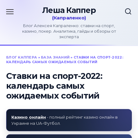
Перейти
к
содержанию
Блог Алексея Капраленко: ставки на спорт,
казино, покер. Аналитика, гайды и обзоры от
эксперта
БЛОГ КАППЕРА
»
БАЗА ЗНАНИЙ
»
СТАВКИ НА СПОРТ-2022:
КАЛЕНДАРЬ САМЫХ ОЖИДАЕМЫХ СОБЫТИЙ
Ставки на спорт-2022:
календарь самых
ожидаемых событий
Казино онлайн
- полный рейтинг казино онлайн в
Украине на UA-Футбол.