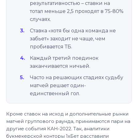
результативностью – ставки на
тотал меньше 2,5 проходят в 75-80%
случаях.
Ставка «хотя бы одна команда не
забьет» заходит не чаще, чем
пробивается ТБ.
Каждый третий поединок
заканчивается ничьей.
Часто на решающих стадиях судьбу
матчей решает один-
единственный гол.
Кроме ставок на исход и дополнительные рынки
матчей группового раунда, принимаются пари на
другие события КАН-2022. Так, аналитики
букмекерской конторы 1хБет расставили