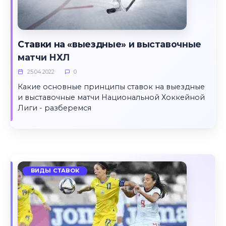
Ставки на «выездные» и выставочные
матчи НХЛ
25.04.2022
0
Какие основные принципы ставок на выездные
и выставочные матчи Национальной Хоккейной
Лиги - разберемся
ВИДЫ СТАВОК