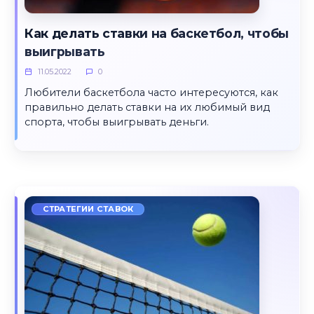
Как делать ставки на баскетбол, чтобы
выигрывать
11.05.2022
0
Любители баскетбола часто интересуются, как
правильно делать ставки на их любимый вид
спорта, чтобы выигрывать деньги.
СТРАТЕГИИ СТАВОК