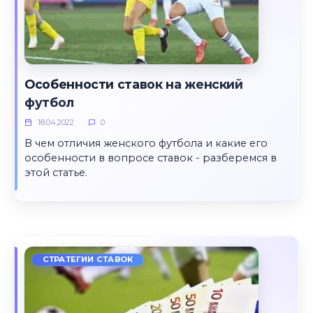
Особенности ставок на женский
футбол
18.04.2022
0
В чем отличия женского футбола и какие его
особенности в вопросе ставок - разберемся в
этой статье.
СТРАТЕГИИ СТАВОК