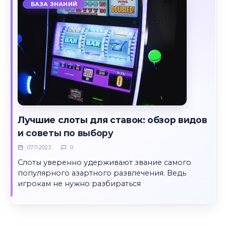
БАЗА ЗНАНИЙ
Лучшие слоты для ставок: обзор видов
и советы по выбору
07.11.2023
0
Слоты уверенно удерживают звание самого
популярного азартного развлечения. Ведь
игрокам не нужно разбираться