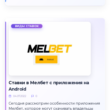
ВИДЫ СТАВОК
Ставки в Мелбет с приложения на
Android
04.07.2022
0
Сегодня рассмотрим особенности приложения
Мелбет, которое могут скачивать владельцы