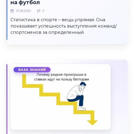
на футбол
01.06.2022
0
Статистика в спорте – вещь упрямая. Она
показывает успешность выступления команд/
спортсменов за определенный
БАЗА ЗНАНИЙ