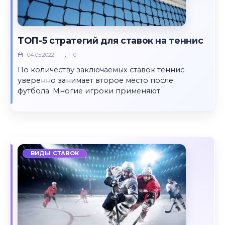
ТОП-5 стратегий для ставок на теннис
04.05.2022
0
По количеству заключаемых ставок теннис
уверенно занимает второе место после
футбола. Многие игроки применяют
ВИДЫ СТАВОК