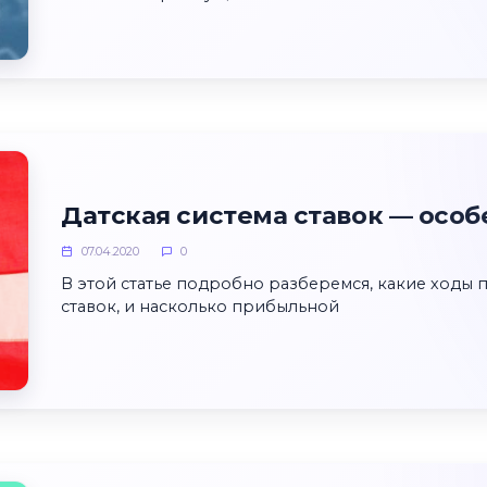
Датская система ставок — осо
07.04.2020
0
В этой статье подробно разберемся, какие ходы 
ставок, и насколько прибыльной