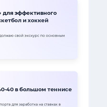
» для эффективного
скетбол и хоккей
одолжаю свой экскурс по основным
40-40 в большом теннисе
орта для заработка на ставках в