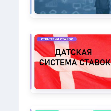
СТРАТЕГИИ СТАВОК