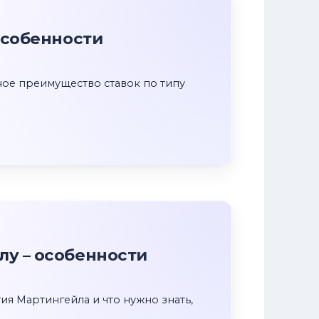
 особенности
ное преимущество ставок по типу
лу – особенности
гия Мартингейла и что нужно знать,