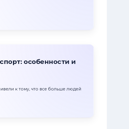
 спорт: особенности и
вели к тому, что все больше людей