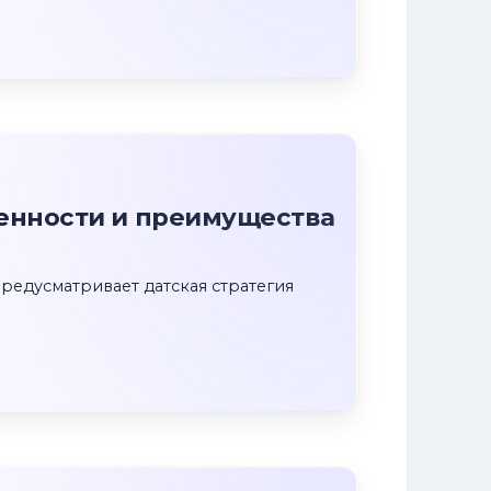
бенности и преимущества
предусматривает датская стратегия