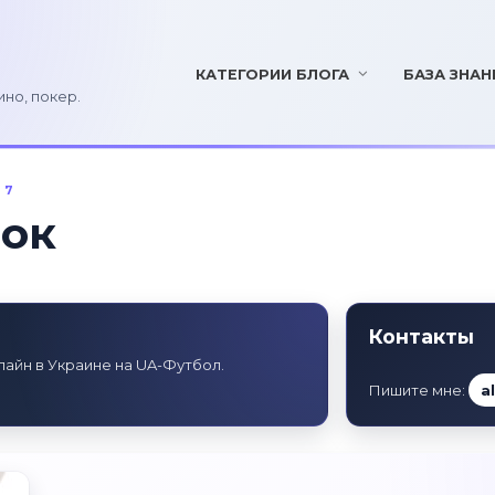
КАТЕГОРИИ БЛОГА
БАЗА ЗНАН
ино, покер.
 7
вок
Контакты
лайн в Украине на UA-Футбол.
Пишите мне:
a