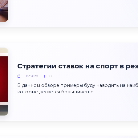
Стратегии ставок на спорт в р
11.02.2020
0
В данном обзоре примеры буду наводить на наи
которые делается большинство