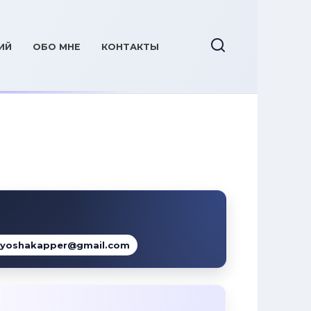
ИЙ
ОБО МНЕ
КОНТАКТЫ
lyoshakapper@gmail.com