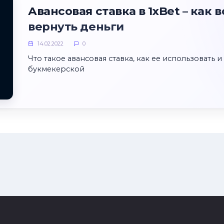
Авансовая ставка в 1хBet – как 
вернуть деньги
14.02.2022
0
Что такое авансовая ставка, как ее использовать и
букмекерской