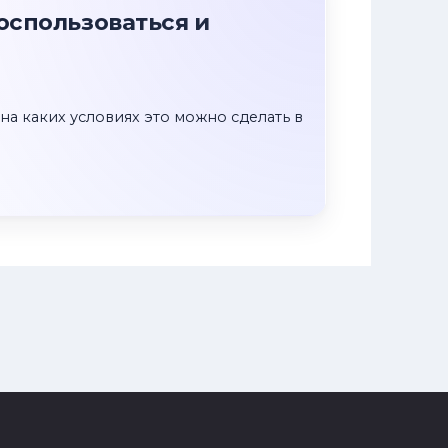
воспользоваться и
 на каких условиях это можно сделать в