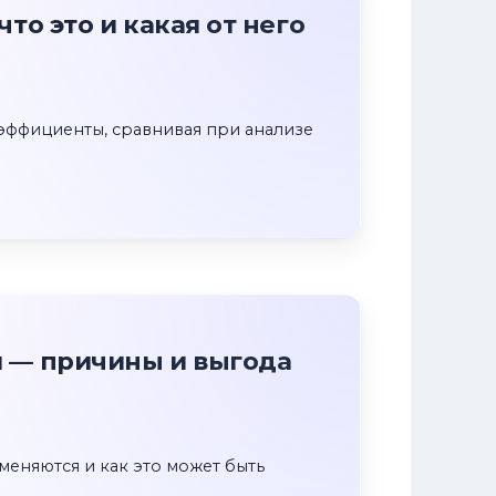
то это и какая от него
ффициенты, сравнивая при анализе
 — причины и выгода
еняются и как это может быть