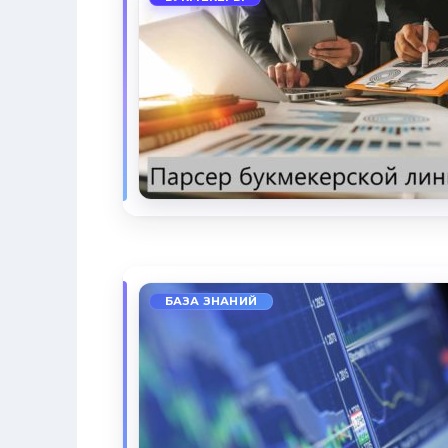
БАЗА ЗНАНИЙ