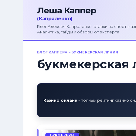
Перейти
к
содержанию
Блог Алексея Капраленко: ставки на спорт, каз
Аналитика, гайды и обзоры от эксперта
БЛОГ КАППЕРА
»
БУКМЕКЕРСКАЯ ЛИНИЯ
букмекерская 
Казино онлайн
- полный рейтинг казино он
БУКМЕКЕРЫ