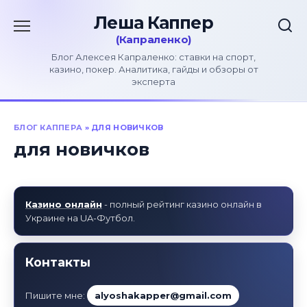
Перейти
к
содержанию
Блог Алексея Капраленко: ставки на спорт,
казино, покер. Аналитика, гайды и обзоры от
эксперта
БЛОГ КАППЕРА
»
ДЛЯ НОВИЧКОВ
для новичков
Казино онлайн
- полный рейтинг казино онлайн в
Украине на UA-Футбол.
Контакты
Пишите мне:
alyoshakapper@gmail.com