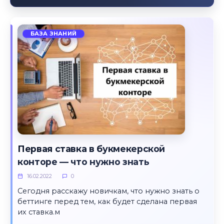
БАЗА ЗНАНИЙ
Первая ставка в букмекерской
конторе — что нужно знать
16.02.2022
0
Сегодня расскажу новичкам, что нужно знать о
беттинге перед тем, как будет сделана первая
их ставка.м