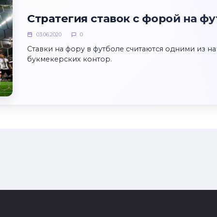
Стратегия ставок с форой на ф
03.06.2020
0
Ставки на фору в футболе считаются одними из 
букмекерских контор.