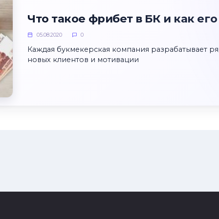
Что такое фрибет в БК и как ег
05.08.2020
0
Каждая букмекерская компания разрабатывает р
новых клиентов и мотивации