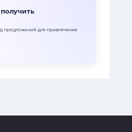
о получить
яд предложений для привлечения