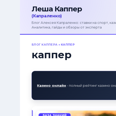
Перейти
к
содержанию
Блог Алексея Капраленко: ставки на спорт, каз
Аналитика, гайды и обзоры от эксперта
БЛОГ КАППЕРА
»
КАППЕР
каппер
Казино онлайн
- полный рейтинг казино он
БАЗА ЗНАНИЙ