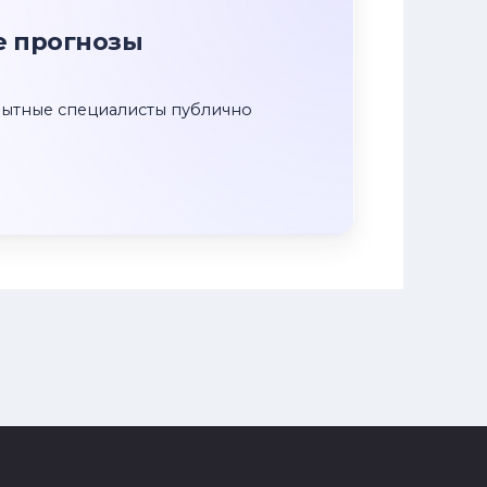
е прогнозы
опытные специалисты публично