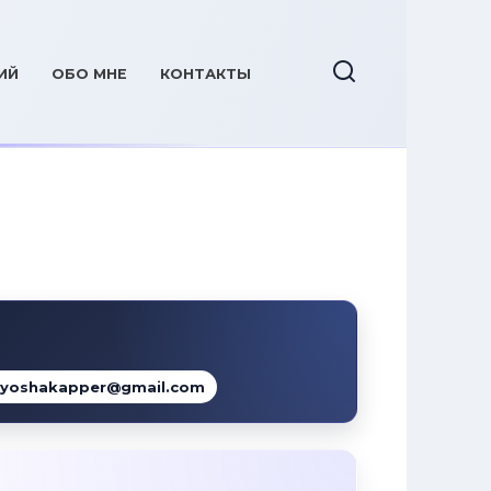
ИЙ
ОБО МНЕ
КОНТАКТЫ
lyoshakapper@gmail.com