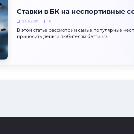
Ставки в БК на неспортивные с
23.09.2020
0
В этой статье рассмотрим самые популярные нес
приносить деньги любителям беттинга.