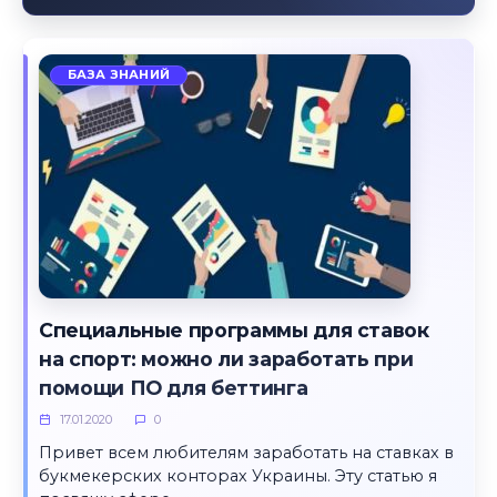
БАЗА ЗНАНИЙ
Специальные программы для ставок
на спорт: можно ли заработать при
помощи ПО для беттинга
17.01.2020
0
Привет всем любителям заработать на ставках в
букмекерских конторах Украины. Эту статью я