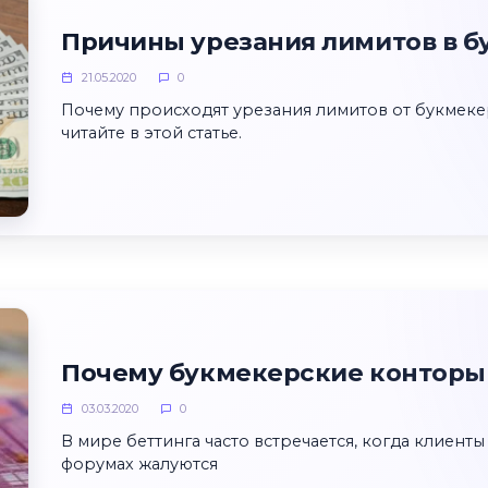
Причины урезания лимитов в б
21.05.2020
0
Почему происходят урезания лимитов от букмекер
читайте в этой статье.
Почему букмекерские конторы 
03.03.2020
0
В мире беттинга часто встречается, когда клиент
форумах жалуются