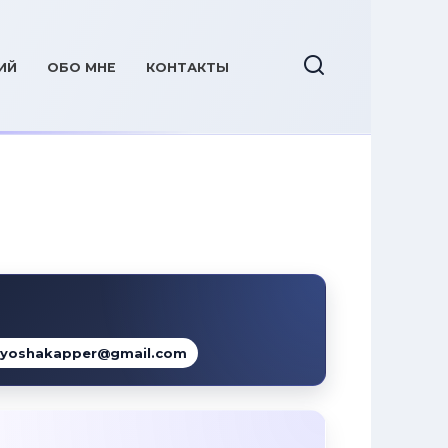
ИЙ
ОБО МНЕ
КОНТАКТЫ
lyoshakapper@gmail.com