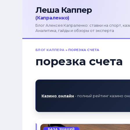
Перейти
к
содержанию
Блог Алексея Капраленко: ставки на спорт, каз
Аналитика, гайды и обзоры от эксперта
БЛОГ КАППЕРА
»
ПОРЕЗКА СЧЕТА
порезка счета
Казино онлайн
- полный рейтинг казино он
БАЗА ЗНАНИЙ