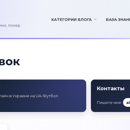
КАТЕГОРИИ БЛОГА
БАЗА ЗНАН
ино, покер.
вок
Контакты
лайн в Украине на UA-Футбол.
Пишите мне:
a