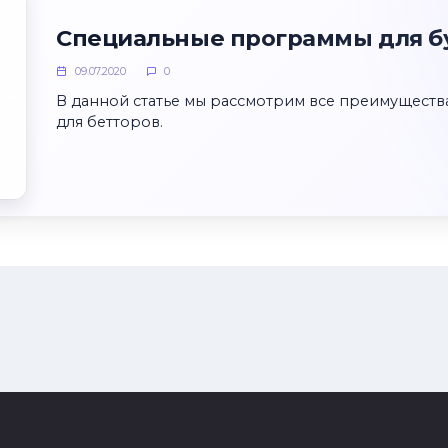
Специальные программы для б
09.07.2020
0
В данной статье мы рассмотрим все преимущества
для бетторов.