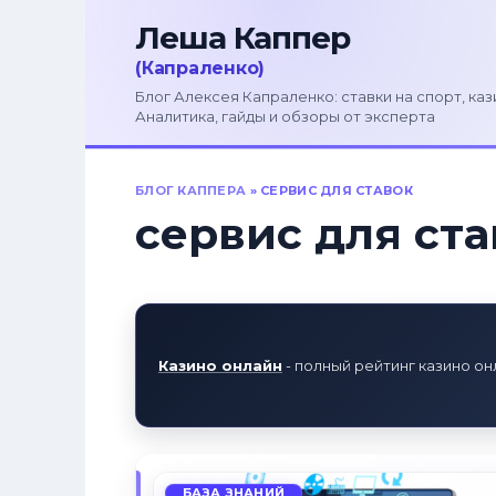
Перейти
к
содержанию
Блог Алексея Капраленко: ставки на спорт, каз
Аналитика, гайды и обзоры от эксперта
БЛОГ КАППЕРА
»
СЕРВИС ДЛЯ СТАВОК
сервис для ста
Казино онлайн
- полный рейтинг казино он
БАЗА ЗНАНИЙ