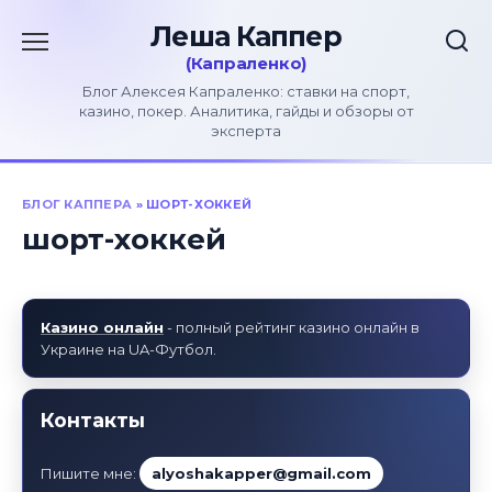
Перейти
к
содержанию
Блог Алексея Капраленко: ставки на спорт,
казино, покер. Аналитика, гайды и обзоры от
эксперта
БЛОГ КАППЕРА
»
ШОРТ-ХОККЕЙ
шорт-хоккей
Казино онлайн
- полный рейтинг казино онлайн в
Украине на UA-Футбол.
Контакты
Пишите мне:
alyoshakapper@gmail.com