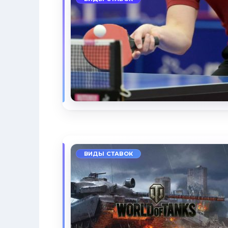
ВИДЫ СТАВОК