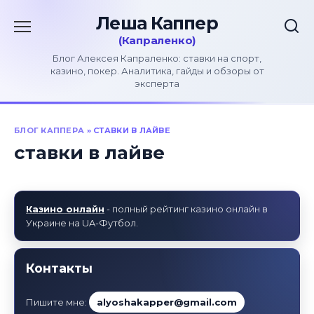
Перейти
к
содержанию
Блог Алексея Капраленко: ставки на спорт,
казино, покер. Аналитика, гайды и обзоры от
эксперта
БЛОГ КАППЕРА
»
СТАВКИ В ЛАЙВЕ
ставки в лайве
Казино онлайн
- полный рейтинг казино онлайн в
Украине на UA-Футбол.
Контакты
Пишите мне:
alyoshakapper@gmail.com