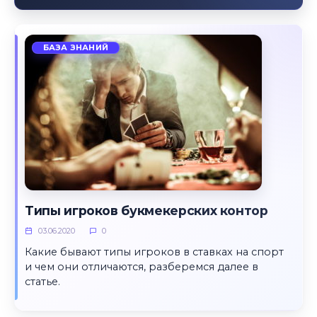
БАЗА ЗНАНИЙ
Типы игроков букмекерских контор
03.06.2020
0
Какие бывают типы игроков в ставках на спорт
и чем они отличаются, разберемся далее в
статье.