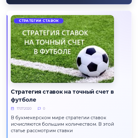
СТРАТЕГИИ СТАВОК
Стратегия ставок на точный счет в
футболе
17.07.2020
0
В букмекерском мире стратегии ставок
исчисляются большим количеством. В этой
статье рассмотрим ставки