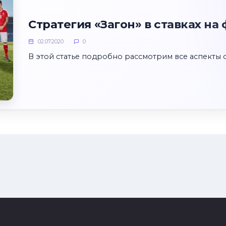
Стратегия «Загон» в ставках на
02.07.2020
0
В этой статье подробно рассмотрим все аспекты ст