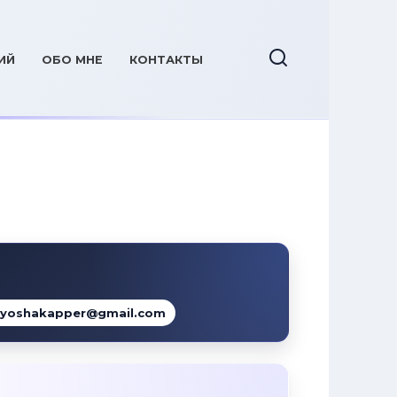
ИЙ
ОБО МНЕ
КОНТАКТЫ
lyoshakapper@gmail.com