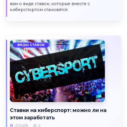
вам о виде ставок, которые вместе с
киберспортом становятся
ВИДЫ СТАВОК
Ставки на киберспорт: можно ли на
этом заработать
21.11.2019
0