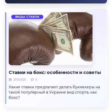
ВИДЫ СТАВОК
Ставки на бокс: особенности и советы
20.01.2020
0
Какие ставки предлагают делать букмекеры на
такой популярный в Украине вид спорта, как
бокс?