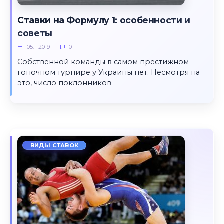
Ставки на Формулу 1: особенности и
советы
05.11.2019
0
Собственной команды в самом престижном
гоночном турнире у Украины нет. Несмотря на
это, число поклонников
ВИДЫ СТАВОК