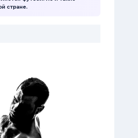
ой стране.