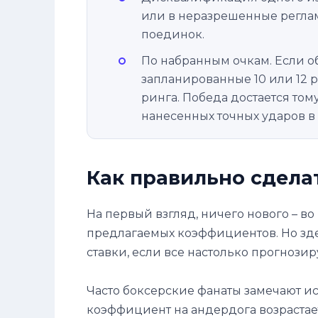
или в неразрешенные реглам
поединок.
По набранным очкам. Если о
запланированные 10 или 12 р
ринга. Победа достается том
нанесенных точных ударов в 
Как правильно сделат
На первый взгляд, ничего нового – во
предлагаемых коэффициентов. Но здес
ставки, если все настолько прогнозир
Часто боксерские фанаты замечают и
коэффициент на андердога возрастае