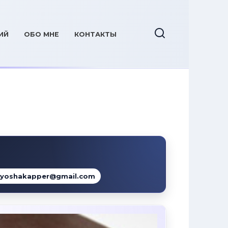
ИЙ
ОБО МНЕ
КОНТАКТЫ
lyoshakapper@gmail.com