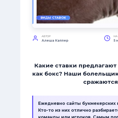
ВИДЫ СТАВОК
АВТОР
НА
Алеша Каппер
5 
Какие ставки предлагают 
как бокс? Наши болельщик
сражаются 
Ежедневно сайты букмекерских 
Кто-то из них отлично разбирае
команды или игроков. Самым по