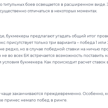
 титульных боев освещается в расширенном виде. З
существенно отличаться в некоторых моментах.
де, букмекеры предлагают угадать общий итог пров
кс присутствует только три варианта – победа 1 или 
не редко, но в случае победной ставки на ничью п
не во всех БК встречается возможность поставить н
условия букмекера. Как происходит расчет ставок в
чаще заканчиваются преждевременно. Особенно, ко
е принес немало побед в ринге.