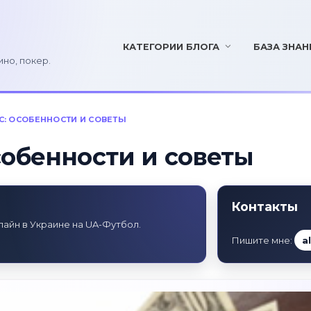
КАТЕГОРИИ БЛОГА
БАЗА ЗНАН
ино, покер.
С: ОСОБЕННОСТИ И СОВЕТЫ
особенности и советы
Контакты
лайн в Украине на UA-Футбол.
Пишите мне:
a