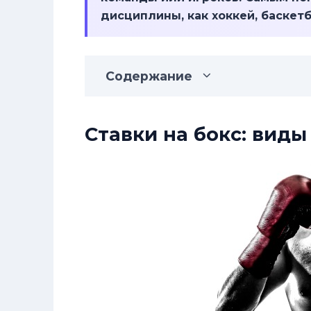
дисциплины, как хоккей, баскет
Содержание
Ставки на бокс: виды