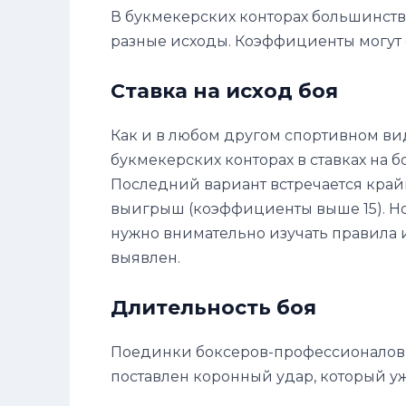
В букмекерских конторах большинство
разные исходы. Коэффициенты могут 
Ставка на исход боя
Как и в любом другом спортивном ви
букмекерских конторах в ставках на бо
Последний вариант встречается край
выигрыш (коэффициенты выше 15). Но 
нужно внимательно изучать правила и 
выявлен.
Длительность боя
Поединки боксеров-профессионалов 
поставлен коронный удар, который уж