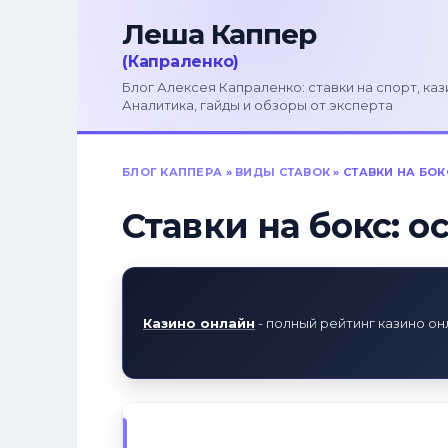
Перейти
к
содержанию
Блог Алексея Капраленко: ставки на спорт, каз
Аналитика, гайды и обзоры от эксперта
БЛОГ КАППЕРА
»
ВИДЫ СТАВОК
»
СТАВКИ НА БОК
Ставки на бокс: 
Казино онлайн
- полный рейтинг казино он