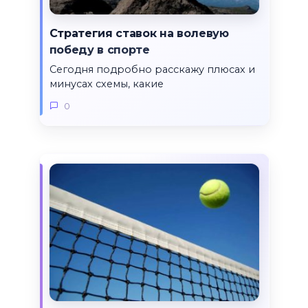
Стратегия ставок на волевую
победу в спорте
Сегодня подробно расскажу плюсах и
минусах схемы, какие
0