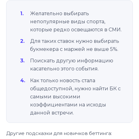
Желательно выбирать
непопулярные виды спорта,
которые редко освещаются в СМИ.
Для таких ставок нужно выбирать
букмекера с маржей не выше 5%.
Поискать другую информацию
касательно этого события.
Как только новость стала
общедоступной, нужно найти БК с
самыми высокими
коэффициентами на исходы
данной встречи.
Другие подсказки для новичков беттинга: