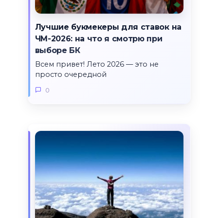
Лучшие букмекеры для ставок на
ЧМ-2026: на что я смотрю при
выборе БК
Всем привет! Лето 2026 — это не
просто очередной
0