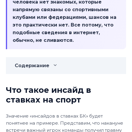
человека нет знакомых, которые
напрямую связаны со спортивными
клубами или федерациями, шансов на
это практически нет. Все потому, что
подобные сведения в интернет,
обычно, не сливаются.
Содержание
Что такое инсайд в
ставках на спорт
Значение «инсайдов в ставках БК» будет
понятнее на примере. Представим, что накануне
встречи важный игрок команды получил травму