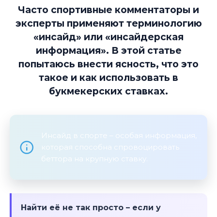
Часто спортивные комментаторы и
эксперты применяют терминологию
«инсайд» или «инсайдерская
информация». В этой статье
попытаюсь внести ясность, что это
такое и как использовать в
букмекерских ставках.
Инсайд в спорте – особая информация,
которая способна спровоцировать
беттора на крупную ставку.
Найти её не так просто – если у