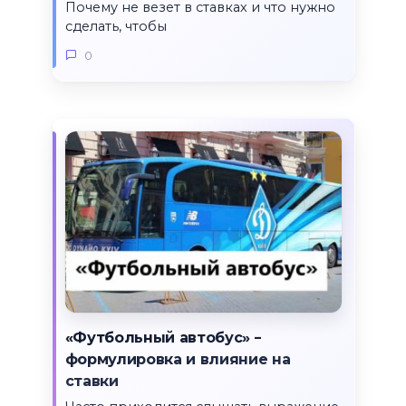
Почему не везет в ставках и что нужно
сделать, чтобы
0
«Футбольный автобус» –
формулировка и влияние на
ставки