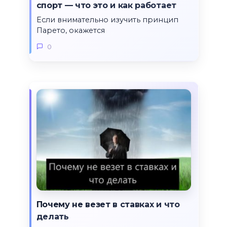
спорт — что это и как работает
Если внимательно изучить принцип
Парето, окажется
0
Почему не везет в ставках и что
делать