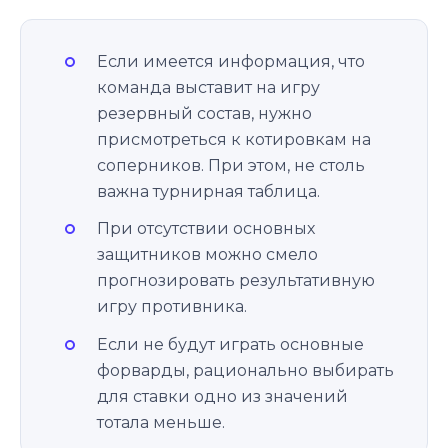
Если имеется информация, что
команда выставит на игру
резервный состав, нужно
присмотреться к котировкам на
соперников. При этом, не столь
важна турнирная таблица.
При отсутствии основных
защитников можно смело
прогнозировать результативную
игру противника.
Если не будут играть основные
форварды, рационально выбирать
для ставки одно из значений
тотала меньше.