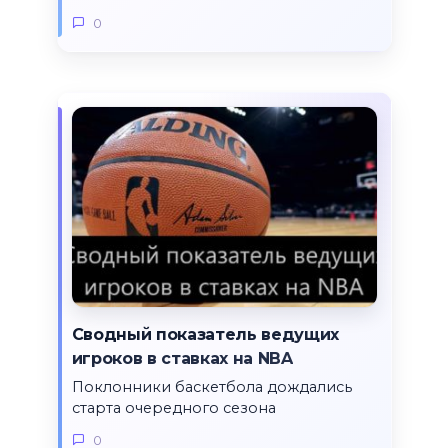
0
Сводный показатель ведущих
игроков в ставках на NBA
Поклонники баскетбола дождались
старта очередного сезона
0