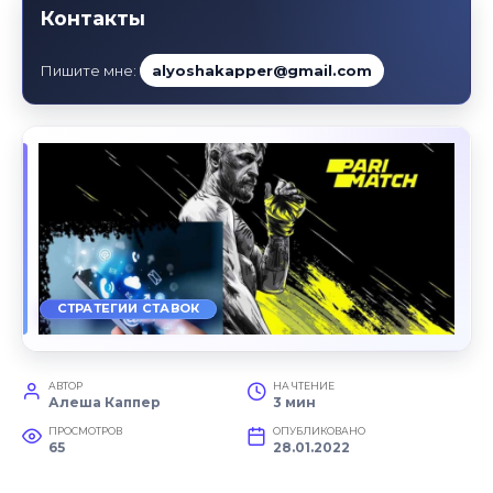
Контакты
Пишите мне:
alyoshakapper@gmail.com
СТРАТЕГИИ СТАВОК
АВТОР
НА ЧТЕНИЕ
Алеша Каппер
3 мин
ПРОСМОТРОВ
ОПУБЛИКОВАНО
65
28.01.2022