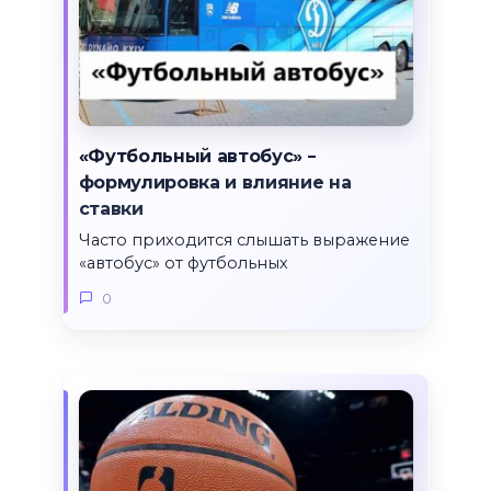
«Футбольный автобус» –
формулировка и влияние на
ставки
Часто приходится слышать выражение
«автобус» от футбольных
0