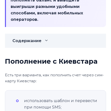
пополнять баланс и выводить
выигрыши разными удобными
способами, включая мобильных
операторов.
Содержание
Пополнение с Киевстара
Есть три варианта, как пополнить счет через сим-
карту Киевстар:
использовать шаблон и перевести
при помощи SMS;