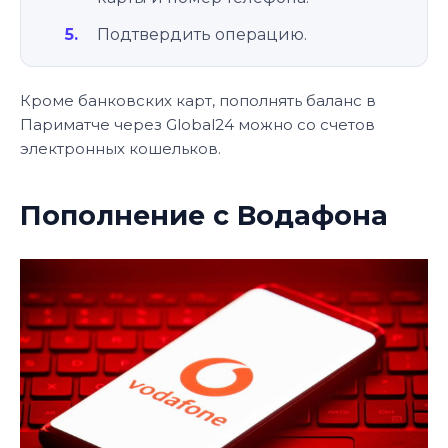
Подтвердить операцию.
Кроме банковских карт, пополнять баланс в
Париматче через Global24 можно со счетов
электронных кошельков.
Пополнение с Водафона