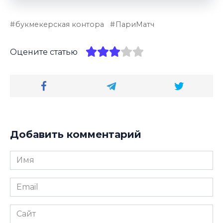
букмекерская контора
ПариМатч
Оцените статью
Добавить комментарий
Имя
*
Email
*
Сайт