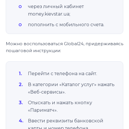
через личный кабинет
money.kievstar.ua;
пополнить с мобильного счета.
Можно воспользоваться Global24, придерживаясь
пошаговой инструкции:
Перейти с телефона на сайт.
В категории «Каталог услуг» нажать
«Веб-сервисы».
Отыскать и нажать кнопку
«Париматч».
Ввести реквизиты банковской
карты и номер телефона.