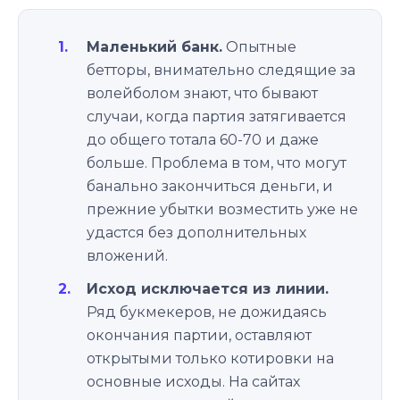
Маленький банк.
Опытные
бетторы, внимательно следящие за
волейболом знают, что бывают
случаи, когда партия затягивается
до общего тотала 60-70 и даже
больше. Проблема в том, что могут
банально закончиться деньги, и
прежние убытки возместить уже не
удастся без дополнительных
вложений.
Исход исключается из линии.
Ряд букмекеров, не дожидаясь
окончания партии, оставляют
открытыми только котировки на
основные исходы. На сайтах