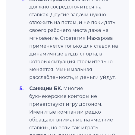
должно сосредоточиться на
ставках. Другие задачи нужно
отложить на потом, и не покидать
своего рабочего места даже на
мгновение. Стратегия Мажарова
применяется только для ставок на
динамичные виды спорта, в
которых ситуация стремительно
меняется. Минимальная
расслабленность, и деньги уйдут.
Санкции БК.
Многие
букмекерские конторы не
приветствуют игру догоном.
Именитые компании редко
обращают внимание на «мелкие
ставки», но если так играть