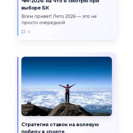
ЧМ-2026: на что я смотрю при
выборе БК
Всем привет! Лето 2026 — это не
просто очередной
0
Стратегия ставок на волевую
победу в спорте