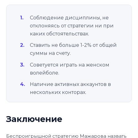
Соблюдение дисциплины, не
отклоняясь от стратегии ни при
каких обстоятельствах.
Ставить не больше 1-2% от общей
суммы на счету.
Советуется играть на женском
волейболе.
Наличие активных аккаунтов в
нескольких конторах.
Заключение
Беспроигрышной стратегию Мажарова назвать