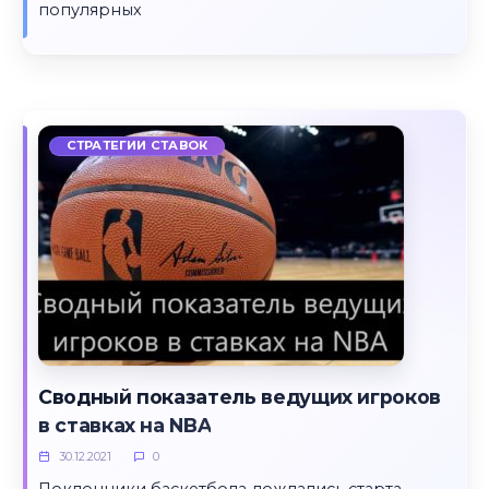
популярных
СТРАТЕГИИ СТАВОК
Сводный показатель ведущих игроков
в ставках на NBA
30.12.2021
0
Поклонники баскетбола дождались старта