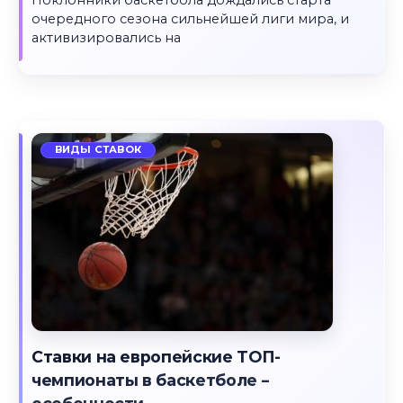
очередного сезона сильнейшей лиги мира, и
активизировались на
ВИДЫ СТАВОК
Ставки на европейские ТОП-
чемпионаты в баскетболе –