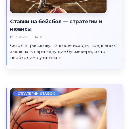
Ставки на бейсбол — стратегии и
нюансы
31.05.2021
0
Сегодня расскажу, на какие исходы предлагают
заключать пари ведущие букмекеры, и что
необходимо учитывать
СТРАТЕГИИ СТАВОК