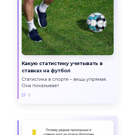
Какую статистику учитывать в
ставках на футбол
Статистика в спорте – вещь упрямая.
Она показывает
0