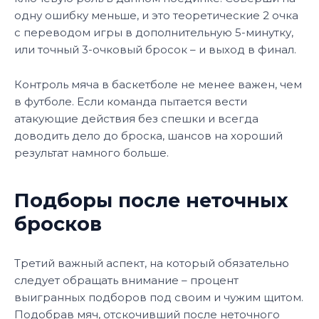
одну ошибку меньше, и это теоретические 2 очка
с переводом игры в дополнительную 5-минутку,
или точный 3-очковый бросок – и выход в финал.
Контроль мяча в баскетболе не менее важен, чем
в футболе. Если команда пытается вести
атакующие действия без спешки и всегда
доводить дело до броска, шансов на хороший
результат намного больше.
Подборы после неточных
бросков
Третий важный аспект, на который обязательно
следует обращать внимание – процент
выигранных подборов под своим и чужим щитом.
Подобрав мяч, отскочивший после неточного