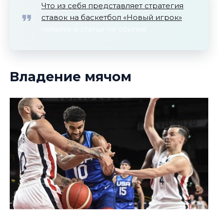
Что из себя представляет стратегия
ставок на баскетбол «Новый игрок»
,
читайте в статье по ссылке.
Владение мячом