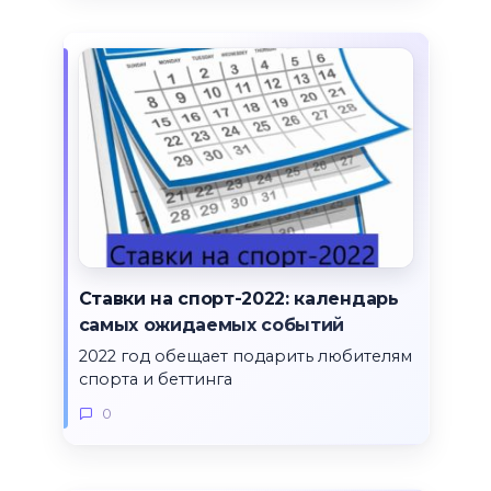
Ставки на спорт-2022: календарь
самых ожидаемых событий
2022 год обещает подарить любителям
спорта и беттинга
0