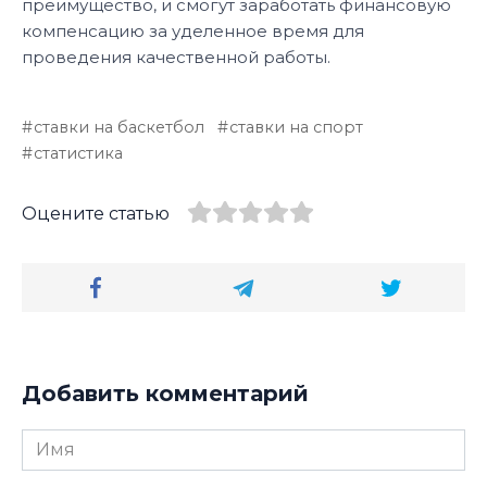
преимущество, и смогут заработать финансовую
компенсацию за уделенное время для
проведения качественной работы.
ставки на баскетбол
ставки на спорт
статистика
Оцените статью
Добавить комментарий
Имя
*