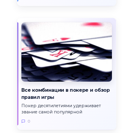
Все комбинации в покере и обзор
правил игры
Покер десятилетиями удерживает
звание самой популярной
0