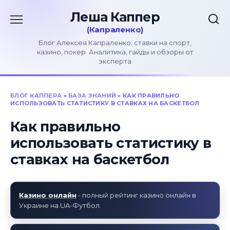
Перейти
к
содержанию
Блог Алексея Капраленко: ставки на спорт,
казино, покер. Аналитика, гайды и обзоры от
эксперта
БЛОГ КАППЕРА
»
БАЗА ЗНАНИЙ
»
КАК ПРАВИЛЬНО
ИСПОЛЬЗОВАТЬ СТАТИСТИКУ В СТАВКАХ НА БАСКЕТБОЛ
Как правильно
использовать статистику в
ставках на баскетбол
Казино онлайн
- полный рейтинг казино онлайн в
Украине на UA-Футбол.