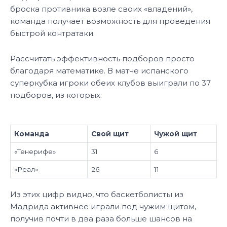
броска противника возле своих «владений»,
команда получает возможность для проведения
быстрой контратаки.
Рассчитать эффективность подборов просто
благодаря математике. В матче испанского
суперкубка игроки обеих клубов выиграли по 37
подборов, из которых:
Команда
Свой щит
Чужой щит
«Тенерифе»
31
6
«Реал»
26
11
Из этих цифр видно, что баскетболисты из
Мадрида активнее играли под чужим щитом,
получив почти в два раза больше шансов на