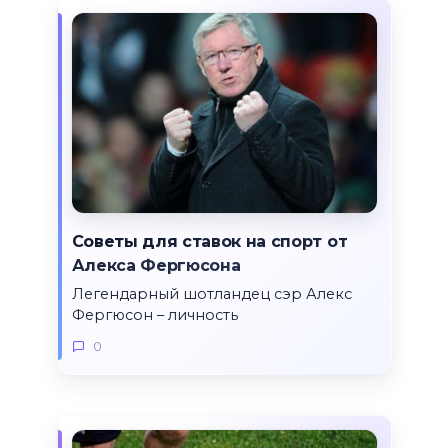
Советы для ставок на спорт от
Алекса Фергюсона
Легендарный шотландец сэр Алекс
Фергюсон – личность
0