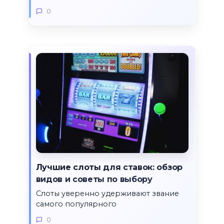
0
Лучшие слоты для ставок: обзор
видов и советы по выбору
Слоты уверенно удерживают звание
самого популярного
0