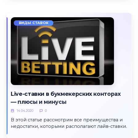
ВИДЫ СТАВОК
Live-ставки в букмекерских конторах
— плюсы и минусы
14.04.2020
0
В этой статье рассмотрим все преимущества и
недостатки, которыми располагают лайв-ставки.