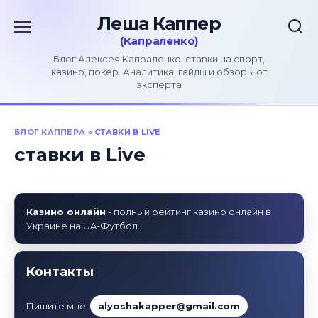
Перейти
к
содержанию
Блог Алексея Капраленко: ставки на спорт,
казино, покер. Аналитика, гайды и обзоры от
эксперта
БЛОГ КАППЕРА
»
СТАВКИ В LIVE
ставки в Live
Казино онлайн
- полный рейтинг казино онлайн в
Украине на UA-Футбол.
Контакты
Пишите мне:
alyoshakapper@gmail.com