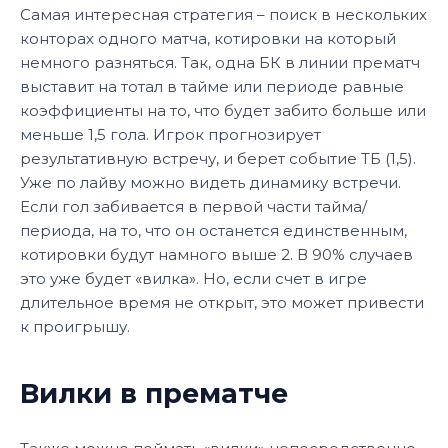
Самая интересная стратегия – поиск в нескольких
конторах одного матча, котировки на который
немного разняться. Так, одна БК в линии прематч
выставит на тотал в тайме или периоде равные
коэффициенты на то, что будет забито больше или
меньше 1,5 гола. Игрок прогнозирует
результативную встречу, и берет событие ТБ (1,5).
Уже по лайву можно видеть динамику встречи.
Если гол забивается в первой части тайма/
периода, на то, что он останется единственным,
котировки будут намного выше 2. В 90% случаев
это уже будет «вилка». Но, если счет в игре
длительное время не открыт, это может привести
к проигрышу.
Вилки в прематче