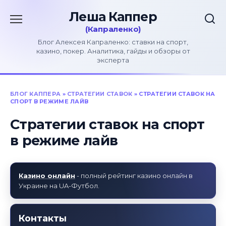
Перейти
к
содержанию
Блог Алексея Капраленко: ставки на спорт,
казино, покер. Аналитика, гайды и обзоры от
эксперта
БЛОГ КАППЕРА
»
СТРАТЕГИИ СТАВОК
»
СТРАТЕГИИ СТАВОК НА
СПОРТ В РЕЖИМЕ ЛАЙВ
Стратегии ставок на спорт
в режиме лайв
Казино онлайн
- полный рейтинг казино онлайн в
Украине на UA-Футбол.
Контакты