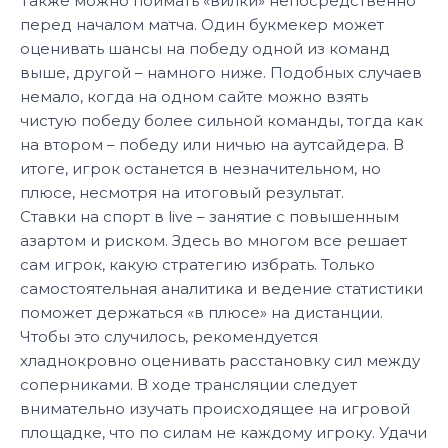
Также можно поймать «вилки» непосредственно
перед началом матча. Один букмекер может
оценивать шансы на победу одной из команд
выше, другой – намного ниже. Подобных случаев
немало, когда на одном сайте можно взять
чистую победу более сильной команды, тогда как
на втором – победу или ничью на аутсайдера. В
итоге, игрок останется в незначительном, но
плюсе, несмотря на итоговый результат.
Ставки на спорт в live – занятие с повышенным
азартом и риском. Здесь во многом все решает
сам игрок, какую стратегию избрать. Только
самостоятельная аналитика и ведение статистики
поможет держаться «в плюсе» на дистанции.
Чтобы это случилось, рекомендуется
хладнокровно оценивать расстановку сил между
соперниками. В ходе трансляции следует
внимательно изучать происходящее на игровой
площадке, что по силам не каждому игроку. Удачи