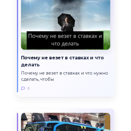
Почему не везет в ставках и что
делать
Почему не везет в ставках и что нужно
сделать, чтобы
0