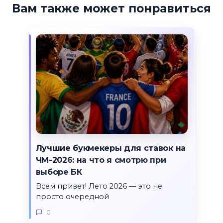
Вам также может понравиться
Лучшие букмекеры для ставок на
ЧМ-2026: на что я смотрю при
выборе БК
Всем привет! Лето 2026 — это не
просто очередной
0