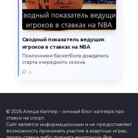
Сводный показатель ведущих
игроков в ставках на NBA
Поклонники баскетбола дождались
старта очередного сезона
0
© 2026 Алеша Каппер - личный блог каппера про
ставки на спорт.
Сайт является информационным и не предоставляет
возможность принимать участие в азартных играх,
делать ставки либо получать выигрыши. Все