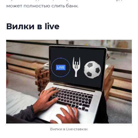
может полностью слить банк.
Вилки в live
Вилки в Live-ставках