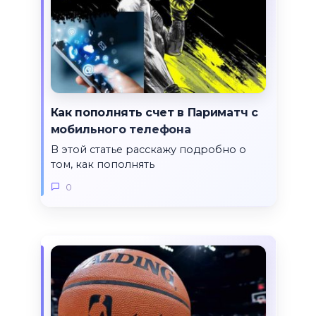
Как пополнять счет в Париматч с
мобильного телефона
В этой статье расскажу подробно о
том, как пополнять
0