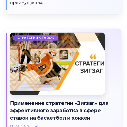
преимущества.
СТРАТЕГИИ СТАВОК
Применение стратегии «Зигзаг» для
эффективного заработка в сфере
ставок на баскетбол и хоккей
20.12.2019
0