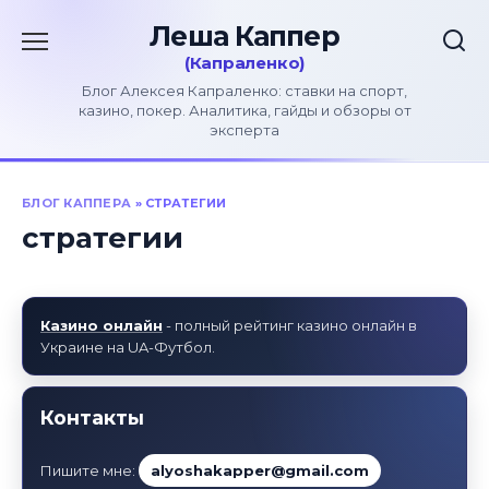
Перейти
к
содержанию
Блог Алексея Капраленко: ставки на спорт,
казино, покер. Аналитика, гайды и обзоры от
эксперта
БЛОГ КАППЕРА
»
СТРАТЕГИИ
стратегии
Казино онлайн
- полный рейтинг казино онлайн в
Украине на UA-Футбол.
Контакты
Пишите мне:
alyoshakapper@gmail.com