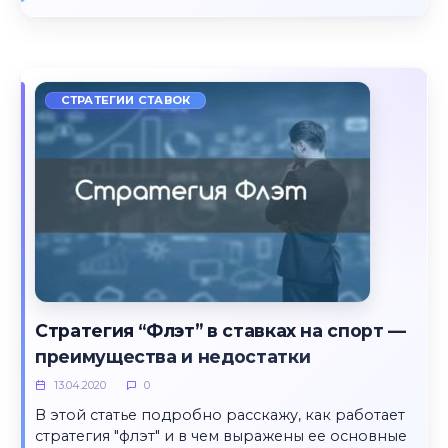
СТРАТЕГИИ СТАВОК
Стратегия “Флэт” в ставках на спорт —
преимущества и недостатки
13.04.2020
0
В этой статье подробно расскажу, как работает
стратегия "флэт" и в чем выражены ее основные