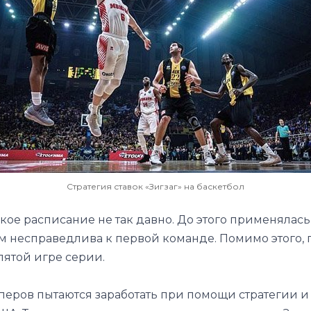
Стратегия ставок «Зигзаг» на баскетбол
акое расписание не так давно. До этого применялась 
м несправедлива к первой команде. Помимо этого,
пятой игре серии.
еров пытаются заработать при помощи стратегии и