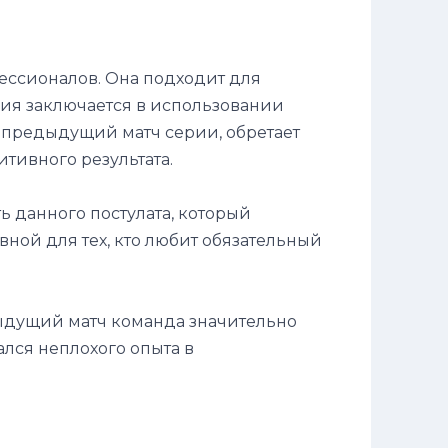
фессионалов. Она подходит для
ия заключается в использовании
я предыдущий матч серии, обретает
тивного результата.
 данного постулата, который
вной для тех, кто любит обязательный
ыдущий матч команда значительно
ался неплохого опыта в