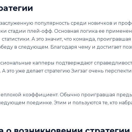
ратегии
ела заслуженную популярность среди новичков и про
ки стадии плей-офф. Основная логика ее применен
статистики. А это значит, что команда, проигравша
еду в следующем. Благодаря чему и достигает пози
ессиональные капперы подтверждают справедливость
 А это уже делает стратегию Зигзаг очень перспекти
ь неплохой коэффициент. Обычно проигравшая пред
ледующем поединке. Этим и пользуются те, кто набр
а о возникновении стратегии