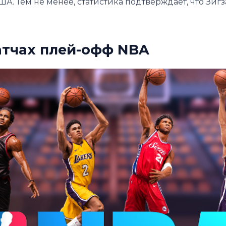
. Тем не менее, статистика подтверждает, что Зиг
матчах плей-офф NBA