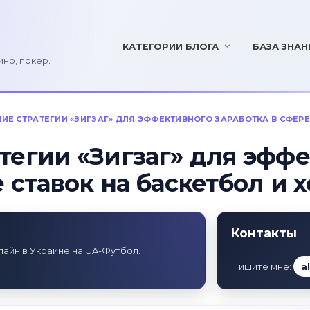
КАТЕГОРИИ БЛОГА
БАЗА ЗНАН
ино, покер.
ИЕ СТРАТЕГИИ «ЗИГЗАГ» ДЛЯ ЭФФЕКТИВНОГО ЗАРАБОТКА В СФЕРЕ
тегии «Зигзаг» для эфф
 ставок на баскетбол и 
Контакты
лайн в Украине на UA-Футбол.
Пишите мне:
a