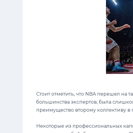
Стоит отметить, что NBA перешел на т
большинства экспертов, была слишко
преимущество второму коллективу в 
Некоторые из профессиональных капп