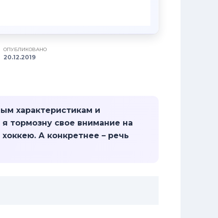
ОПУБЛИКОВАНО
20.12.2019
ным характеристикам и
 я тормозну свое внимание на
 хоккею. А конкретнее – речь