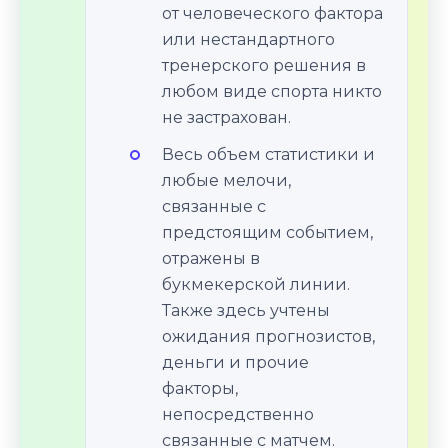
от человеческого фактора
или нестандартного
тренерского решения в
любом виде спорта никто
не застрахован.
Весь объем статистики и
любые мелочи,
связанные с
предстоящим событием,
отражены в
букмекерской линии.
Также здесь учтены
ожидания прогнозистов,
деньги и прочие
факторы,
непосредственно
связанные с матчем.