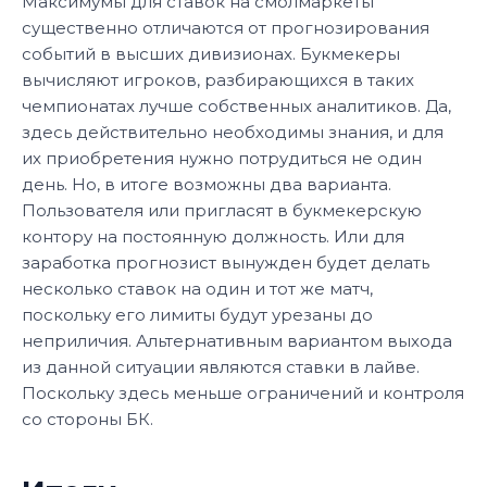
Максимумы для ставок на смолмаркеты
существенно отличаются от прогнозирования
событий в высших дивизионах. Букмекеры
вычисляют игроков, разбирающихся в таких
чемпионатах лучше собственных аналитиков. Да,
здесь действительно необходимы знания, и для
их приобретения нужно потрудиться не один
день. Но, в итоге возможны два варианта.
Пользователя или пригласят в букмекерскую
контору на постоянную должность. Или для
заработка прогнозист вынужден будет делать
несколько ставок на один и тот же матч,
поскольку его лимиты будут урезаны до
неприличия. Альтернативным вариантом выхода
из данной ситуации являются ставки в лайве.
Поскольку здесь меньше ограничений и контроля
со стороны БК.