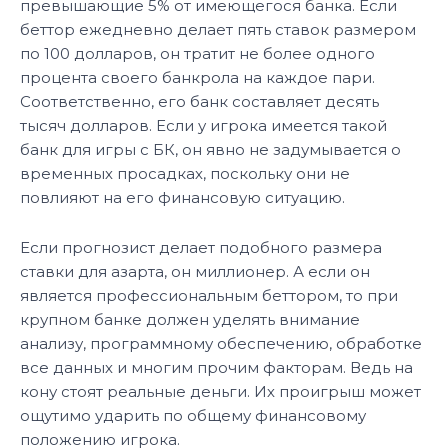
превышающие 5% от имеющегося банка. Если
беттор ежедневно делает пять ставок размером
по 100 долларов, он тратит не более одного
процента своего банкрола на каждое пари.
Соответственно, его банк составляет десять
тысяч долларов. Если у игрока имеется такой
банк для игры с БК, он явно не задумывается о
временных просадках, поскольку они не
повлияют на его финансовую ситуацию.
Если прогнозист делает подобного размера
ставки для азарта, он миллионер. А если он
является профессиональным беттором, то при
крупном банке должен уделять внимание
анализу, программному обеспечению, обработке
все данных и многим прочим факторам. Ведь на
кону стоят реальные деньги. Их проигрыш может
ощутимо ударить по общему финансовому
положению игрока.