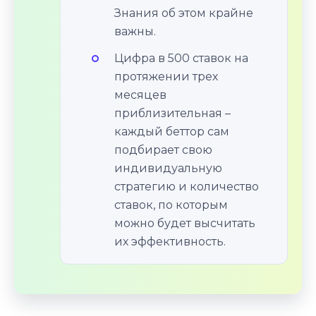
Знания об этом крайне
важны.
Цифра в 500 ставок на
протяжении трех
месяцев
приблизительная –
каждый беттор сам
подбирает свою
индивидуальную
стратегию и количество
ставок, по которым
можно будет высчитать
их эффективность.