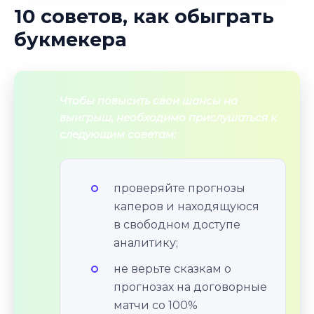
10 советов, как обыграть
букмекера
Чтобы повысить свои шансы на
выигрыш, необходимо прислушаться к
следующим советам:
проверяйте прогнозы
каперов и находящуюся
в свободном доступе
аналитику;
не верьте сказкам о
прогнозах на договорные
матчи со 100%