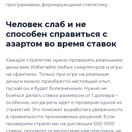
программами, формирующими статистику.
Человек слаб и не
способен справиться с
азартом во время ставок
Каждую стратегию нужно проверять реальными
деньгами. Избегайте любых симуляторов и игры
на «фантики». Только при игре на реальные
деньги можно приобрести настоящий опыт,
пускай он и будет болезненным. Нужно не
бояться делать ставки размером от 1 доллара –
особенно, когда речь идет о проверке одной из
стратегий. Это поможет выработать уверенность
в правильности принимаемых решений. Если
проверили стратегию на дистанции 500-1000
ставок, пропадет психологическая преграда, не