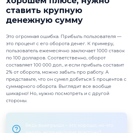
хорошем плюсе, нужно
ставить крупную
денежную сумму
Это огромная ошибка. Прибыль пользователя —
это процент с его оборота денег. К примеру,
пользователь ежемесячно заключает 1000 ставок
по 100 долларов. Соответственно, оборот
составляет 100 000 дол., и если прибыль составит
2% от оборота, можно забыть про работу. А
представьте, что он сумел добиться 5 процентов с
суммарного оборота. Выглядит все вообще
шикарно! Но, нужно посмотреть и с другой
стороны.
Ведь выигрыши – это хорошо, но что
делать, если наступит лузстрик?