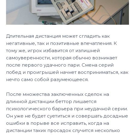
Длительная дистанция может сгладить как
негативные, так и позитивные впечатления. К
тому же, игрок избавится от излишней
самоуверенности, которая обычно возникает
после первого удачного пари. Смена серий
побед и проигрышей начнет восприниматься, как
нечто само собой разумеющееся.
После множества заключенных сделок на
длинной дистанции беттор лишается
психологического барьера при неудачной серии.
Он уже не будет суетиться и совершать досадные
ошибки в порыве все исправить, когда на
дистанции таких просадок случится несколько