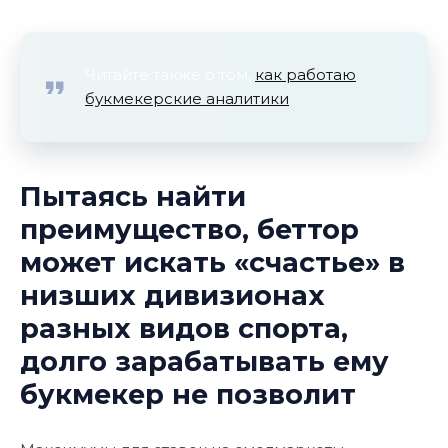
Читайте также о том,
как работаю
букмекерские аналитики
.
Пытаясь найти
преимущество, беттор
может искать «счастье» в
низших дивизионах
разных видов спорта,
долго зарабатывать ему
букмекер не позволит