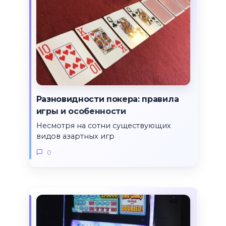
Разновидности покера: правила
игры и особенности
Несмотря на сотни существующих
видов азартных игр
0