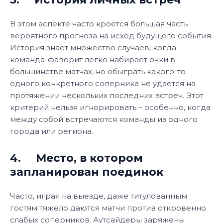
В этом аспекте часто кроется большая часть
вероятного прогноза на исход будущего события.
История знает множество случаев, когда
команда-фаворит легко набирает очки в
большинстве матчах, но обыграть какого-то
одного конкретного соперника не удается на
протяжении нескольких последних встреч. Этот
критерий нельзя игнорировать – особенно, когда
между собой встречаются команды из одного
города или региона.
4. Место, в котором
запланирован поединок
Часто, играя на выезде, даже титулованным
гостям тяжело даются матчи против откровенно
слабых соперников. Аутсайдеры заряжены