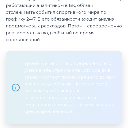
работающий аналитиком в БК, обязан
отслеживать события спортивного мира по
графику 24/7. В его обязанности входит анализ
предматчевых раскладов. Потом – своевременно
реагировать на ход событий во время
соревнований.
Уровень аналитика определяется его
умением быстро менять котировки, в
зависимости от происходящего вокруг
или по ходу события. На этих людей
возложена повышенная
ответственность за низкую или
повышенную популярность букмекера
среди прогнозистов.