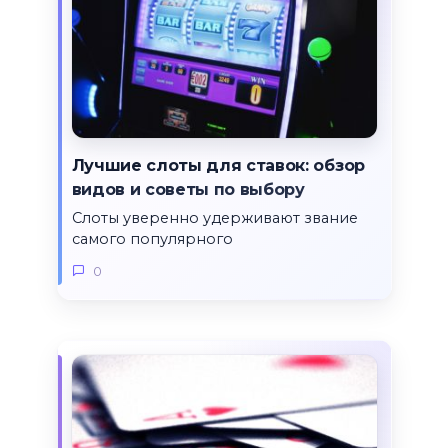
Лучшие слоты для ставок: обзор
видов и советы по выбору
Слоты уверенно удерживают звание
самого популярного
0