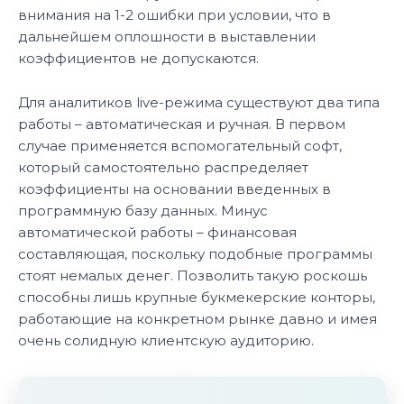
внимания на 1-2 ошибки при условии, что в
дальнейшем оплошности в выставлении
коэффициентов не допускаются.
Для аналитиков live-режима существуют два типа
работы – автоматическая и ручная. В первом
случае применяется вспомогательный софт,
который самостоятельно распределяет
коэффициенты на основании введенных в
программную базу данных. Минус
автоматической работы – финансовая
составляющая, поскольку подобные программы
стоят немалых денег. Позволить такую роскошь
способны лишь крупные букмекерские конторы,
работающие на конкретном рынке давно и имея
очень солидную клиентскую аудиторию.