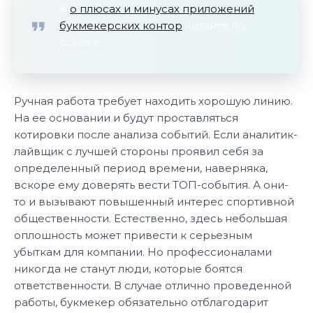
А
о плюсах и минусах приложений
букмекерских контор
читайте по
ссылке.
Ручная работа требует находить хорошую линию.
На ее основании и будут проставляться
котировки после анализа событий. Если аналитик-
лайвщик с лучшей стороны проявил себя за
определенный период времени, наверняка,
вскоре ему доверять вести ТОП-события. А они-
то и вызывают повышенный интерес спортивной
общественности. Естественно, здесь небольшая
оплошность может привести к серьезным
убыткам для компании. Но профессионалами
никогда не станут люди, которые боятся
ответственности. В случае отлично проведенной
работы, букмекер обязательно отблагодарит