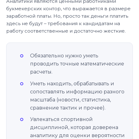
Аналитики являются ценными работниками
букмекерских контор, что выражается в размере
заработной платы. Но, просто так деньги платить
здесь не будут – требования к кандидатам на
работу соответственные и достаточно жесткие.
Обязательно нужно уметь
проводить точные математические
расчеты.
Уметь находить, обрабатывать и
сопоставлять информацию разного
масштаба (новости, статистика,
сравнение тактик и прочее).
Увлекаться спортивной
дисциплиной, которая доверена
аналитику для оценки вероятности