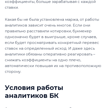
коэффициенты, больше зарабатывая с каждой
ставки.
Какая бы не была установлена маржа, от работы
аналитиков зависит очень многое. Если они
правильно расставили котировки, букмекер
однозначно будет в выигрыше, кроме случаев,
если будет просматривать конкретный перевес
ставок на определенный исход. И даже здесь
аналитики обязаны оперативно реагировать –
снижать коэффициенты на одно плечо,
автоматически повышая их на противоположную
сторону.
Условия работы
аналитиков БК