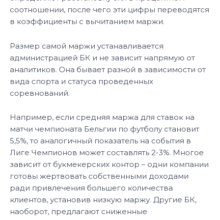
соотношении, после чего эти цифры переводятся
в коэффициенты с вычитанием маржи.
Размер самой маржи устанавливается
администрацией БК и не зависит напрямую от
аналитиков. Она бывает разной в зависимости от
вида спорта и статуса проведенных
соревнований.
Например, если средняя маржа для ставок на
матчи чемпионата Бельгии по футболу становит
5,5%, то аналогичный показатель на события в
Лиге Чемпионов может составлять 2-3%. Многое
зависит от букмекерских контор – одни компании
готовы жертвовать собственными доходами
ради привлечения большего количества
клиентов, установив низкую маржу. Другие БК,
наоборот, предлагают сниженные