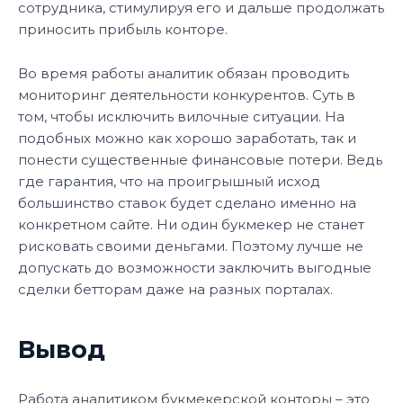
сотрудника, стимулируя его и дальше продолжать
приносить прибыль конторе.
Во время работы аналитик обязан проводить
мониторинг деятельности конкурентов. Суть в
том, чтобы исключить вилочные ситуации. На
подобных можно как хорошо заработать, так и
понести существенные финансовые потери. Ведь
где гарантия, что на проигрышный исход
большинство ставок будет сделано именно на
конкретном сайте. Ни один букмекер не станет
рисковать своими деньгами. Поэтому лучше не
допускать до возможности заключить выгодные
сделки бетторам даже на разных порталах.
Вывод
Работа аналитиком букмекерской конторы – это