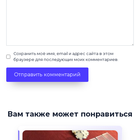
Сохранить моё имя, email и адрес сайта в этом
браузере для последующих моих комментариев.
Вам также может понравиться