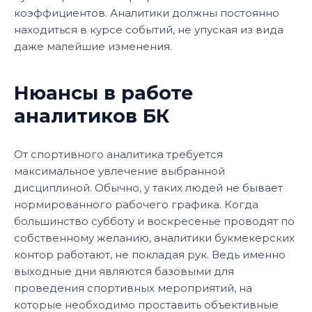
коэффициентов. Аналитики должны постоянно
находиться в курсе событий, не упуская из вида
даже малейшие изменения.
Нюансы в работе
аналитиков БК
От спортивного аналитика требуется
максимальное увлечение выбранной
дисциплиной. Обычно, у таких людей не бывает
нормированного рабочего графика. Когда
большинство субботу и воскресенье проводят по
собственному желанию, аналитики букмекерских
контор работают, не покладая рук. Ведь именно
выходные дни являются базовыми для
проведения спортивных мероприятий, на
которые необходимо проставить объективные