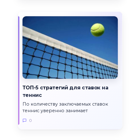
ТОП-5 стратегий для ставок на
теннис
По количеству заключаемых ставок
теннис уверенно занимает
0