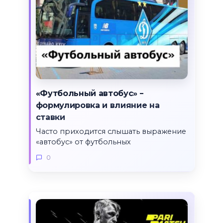
«Футбольный автобус» –
формулировка и влияние на
ставки
Часто приходится слышать выражение
«автобус» от футбольных
0