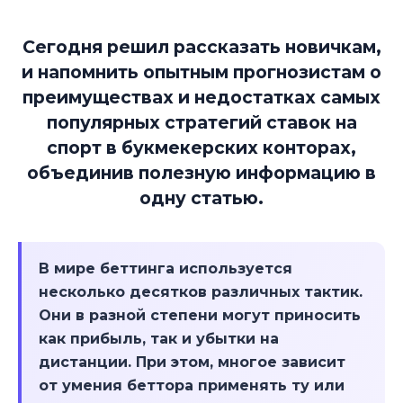
Сегодня решил рассказать новичкам,
и напомнить опытным прогнозистам о
преимуществах и недостатках самых
популярных стратегий ставок на
спорт в букмекерских конторах,
объединив полезную информацию в
одну статью.
В мире беттинга используется
несколько десятков различных тактик.
Они в разной степени могут приносить
как прибыль, так и убытки на
дистанции. При этом, многое зависит
от умения беттора применять ту или