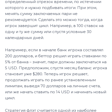
определенный отрезок времени, по истечении
которого и нужно подбивать итоги. При этом,
менять сумму заключаемых пари не
рекомендуется. Сделать это можно тогда, когда
игрок завершит цикл. Например, в 100 ставок на
одну и ту же сумму или спустя условные 30
календарных дней.
Например, если в начале банк игрока составлял
200 долларов, и беттор решил играть ставками по
5% от банка – значит, пари должны заключаться на
5 USD. Предположим, спустя месяц баланс игрока
становит уже $280. Теперь игрок решает,
продолжать играть по ранее установленным
лимитам, выведя 70 долларов на личные счета,
или же начать ставить по 14 USD и начинать новый
цикл.
Стратегия флэт считается одной из наиболее