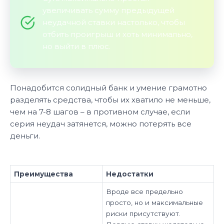
увеличивать сумму предыдущей
неудачной ставки настолько, чтобы
отбить проигрыш и хоть минимально,
но выйти в плюс.
Понадобится солидный банк и умение грамотно
разделять средства, чтобы их хватило не меньше,
чем на 7-8 шагов – в противном случае, если
серия неудач затянется, можно потерять все
деньги.
Преимущества
Недостатки
Вроде все предельно
просто, но и максимальные
риски присутствуют.