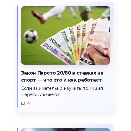
Закон Парето 20/80 в ставках на
спорт — что это и как работает
Если внимательно изучить принцип
Парето, окажется
0