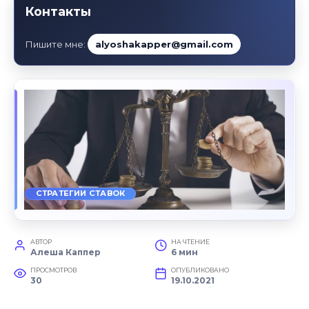
Контакты
Пишите мне:
alyoshakapper@gmail.com
СТРАТЕГИИ СТАВОК
АВТОР
НА ЧТЕНИЕ
Алеша Каппер
6 мин
ПРОСМОТРОВ
ОПУБЛИКОВАНО
30
19.10.2021