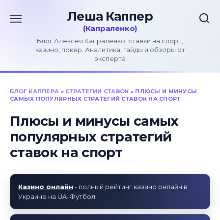
Перейти
к
содержанию
Блог Алексея Капраленко: ставки на спорт,
казино, покер. Аналитика, гайды и обзоры от
эксперта
БЛОГ КАППЕРА
»
СТРАТЕГИИ СТАВОК
»
ПЛЮСЫ И МИНУСЫ
САМЫХ ПОПУЛЯРНЫХ СТРАТЕГИЙ СТАВОК НА СПОРТ
Плюсы и минусы самых
популярных стратегий
ставок на спорт
Казино онлайн
- полный рейтинг казино онлайн в
Украине на UA-Футбол.