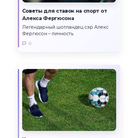
Советы для ставок на спорт от
Алекса Фергюсона
Легендарный шотландец сэр Алекс
Фергюсон – личность
0