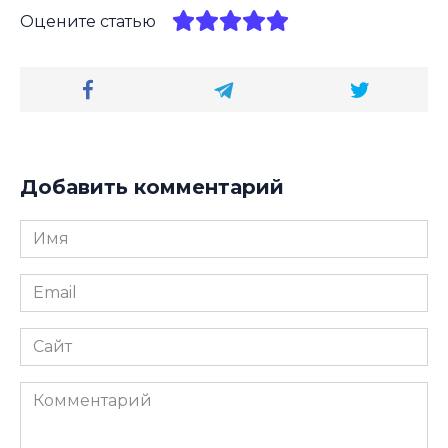
Оцените статью
Добавить комментарий
Имя
*
Email
*
Сайт
Комментарий