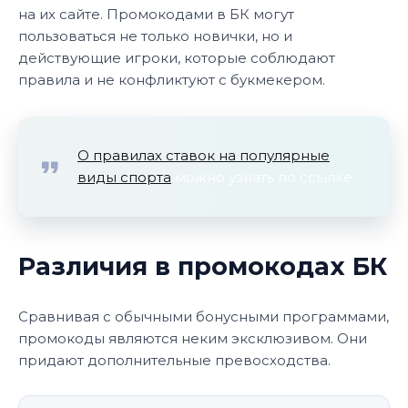
на их сайте. Промокодами в БК могут
пользоваться не только новички, но и
действующие игроки, которые соблюдают
правила и не конфликтуют с букмекером.
О правилах ставок на популярные
виды спорта
можно узнать по ссылке.
Различия в промокодах БК
Сравнивая с обычными бонусными программами,
промокоды являются неким эксклюзивом. Они
придают дополнительные превосходства.