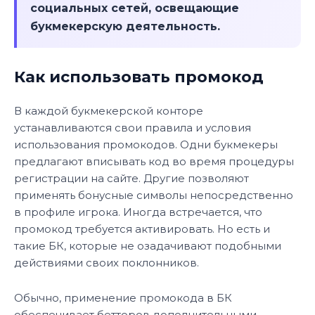
социальных сетей, освещающие
букмекерскую деятельность.
Как использовать промокод
В каждой букмекерской конторе
устанавливаются свои правила и условия
использования промокодов. Одни букмекеры
предлагают вписывать код во время процедуры
регистрации на сайте. Другие позволяют
применять бонусные символы непосредственно
в профиле игрока. Иногда встречается, что
промокод требуется активировать. Но есть и
такие БК, которые не озадачивают подобными
действиями своих поклонников.
Обычно, применение промокода в БК
обеспечивает бетторов дополнительными