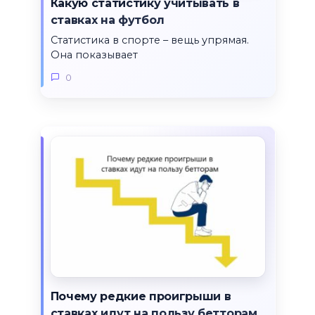
Какую статистику учитывать в
ставках на футбол
Статистика в спорте – вещь упрямая.
Она показывает
0
Почему редкие проигрыши в
ставках идут на пользу бетторам