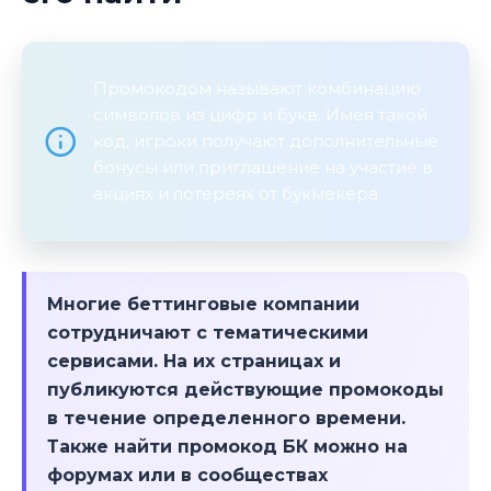
Промокодом называют комбинацию
символов из цифр и букв. Имея такой
код, игроки получают дополнительные
бонусы или приглашение на участие в
акциях и лотереях от букмекера.
Многие беттинговые компании
сотрудничают с тематическими
сервисами. На их страницах и
публикуются действующие промокоды
в течение определенного времени.
Также найти промокод БК можно на
форумах или в сообществах