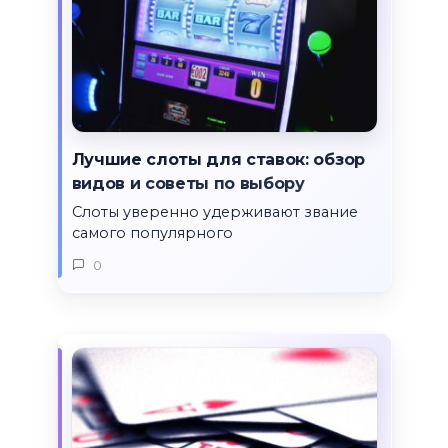
Лучшие слоты для ставок: обзор
видов и советы по выбору
Слоты уверенно удерживают звание
самого популярного
0