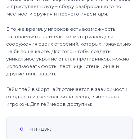
и приступает к луту – сбору разбросанного по
местности оружия и прочего инвентаря.
В то же время, у игроков есть возможность
накопления строительных материалов для
сооружения своих строений, которых изначально
не было на карте. Для того, чтобы создать
уникальное укрытие от атак противников, можно
использовать форты, лестницы, стены, окна и
другие типы защиты.
Геймплей в Фортнайт отличается в зависимости
от одного из нескольких классов, выбранных
игроком. Для геймеров доступны:
ниндзя;