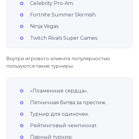
Celebrity Pro-Am.
Fortnite Summer Skirmish.
Ninja Vegas.
Twitch Rivals Super Games.
Внутри игрового клиента популярностью
пользуются такие турниры:
«Пламенные сердца».
Пятничная битва за престиж.
Турнир для одиночек.
Рейтинговый чемпионат.
Парный турнир.