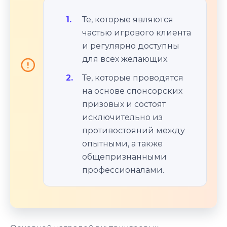
Те, которые являются
частью игрового клиента
и регулярно доступны
для всех желающих.
Те, которые проводятся
на основе спонсорских
призовых и состоят
исключительно из
противостояний между
опытными, а также
общепризнанными
профессионалами.