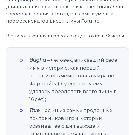
длинный список из игроков и коллективов. Они
завоевали звания «Легенд» и самых умелых
профессионалов дисциплины Fortnite.
В список лучших игроков входят такие геймеры:
Bugha
– человек, вписавший свое
имя в историю, как первый
победитель чемпионата мира по
Фортнайту (эту вершину ему
удалось преодолеть всего лишь в
16 лет);
Tfue
– один из самых преданных
поклонников игры, который
осваивал ее с дня выхода и
длительное время выступал в