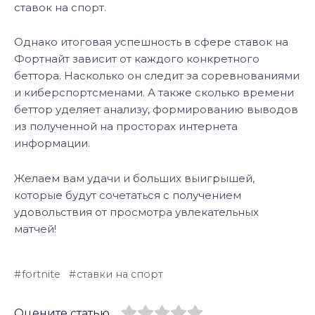
ставок на спорт.
Однако итоговая успешность в сфере ставок на
Фортнайт зависит от каждого конкретного
беттора. Насколько он следит за соревнованиями
и киберспортсменами. А также сколько времени
беттор уделяет анализу, формированию выводов
из полученной на просторах интернета
информации.
Желаем вам удачи и больших выигрышей,
которые будут сочетаться с получением
удовольствия от просмотра увлекательных
матчей!
fortnite
ставки на спорт
Оцените статью