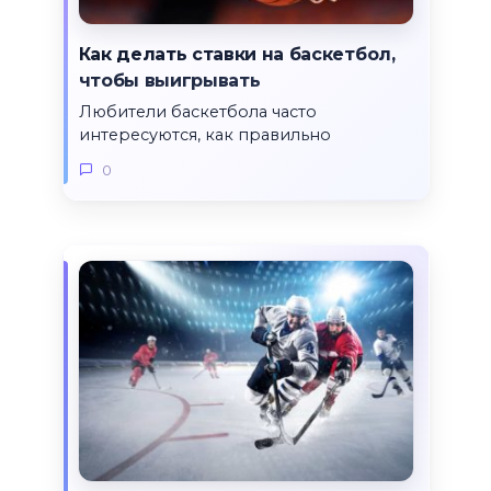
Как делать ставки на баскетбол,
чтобы выигрывать
Любители баскетбола часто
интересуются, как правильно
0