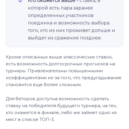
Кто окажется выше
– ставка, в
которой есть пара заранее
определенных участников
поединка и возможность выбора
того, кто из них проживет дольше и
выйдет из сражения позднее.
Кроме описанных выше классических ставок,
есть возможность долгосрочных прогнозов на
турниры. Привлекательны повышенными
коэффициентами из-за того, что предугадывание
становится еще более сложным.
Для беторов доступна возможность сделать
ставку на победителя будущего турнира, на тех,
кто окажется в финале, либо же займет одно из
мест в списке ТОП-3.