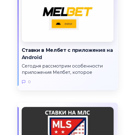
Ставки в Мелбет с приложения на
Android
Сегодня рассмотрим особенности
приложения Мелбет, которое
0