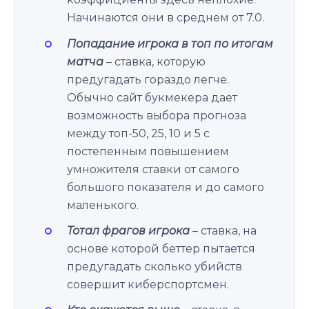
Начинаются они в среднем от 7.0.
Попадание игрока в топ по итогам
матча
– ставка, которую
предугадать гораздо легче.
Обычно сайт букмекера дает
возможность выбора прогноза
между топ-50, 25, 10 и 5 с
постепенным повышением
умножителя ставки от самого
большого показателя и до самого
маленького.
Тотал фрагов игрока
– ставка, на
основе которой беттер пытается
предугадать сколько убийств
совершит киберспортсмен.