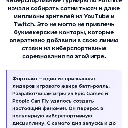
киберспортивные турниры по Fortnite
начали собирать сотни тысяч и даже
миллионы зрителей на YouTube и
Twitch. Это не могло не привлечь
букмекерские конторы, которые
оперативно добавили в свою линию
ставки на киберспортивные
соревнования по этой игре.
Фортнайт – один из признанных
лидеров игрового жанра батл-рояль.
Разработчикам игры из Epic Games и
People Can Fly удалось создать
настоящий феномен. Он перерос в
популярную киберспортивную
дисциплину. С самого дня запуска и до