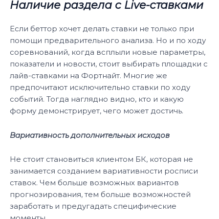
Наличие раздела с
Live
-ставками
Если беттор хочет делать ставки не только при
помощи предварительного анализа. Но и по ходу
соревнований, когда всплыли новые параметры,
показатели и новости, стоит выбирать площадки с
лайв-ставками на Фортнайт. Многие же
предпочитают исключительно ставки по ходу
событий. Тогда наглядно видно, кто и какую
форму демонстрирует, чего может достичь.
Вариативность дополнительных исходов
Не стоит становиться клиентом БК, которая не
занимается созданием вариативности росписи
ставок. Чем больше возможных вариантов
прогнозирования, тем больше возможностей
заработать и предугадать специфические
моменты.