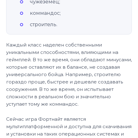
чужеземец;
коммандос;
строитель.
Каждый класс наделен собственными
уникальными способностями, влияющими на
геймплей. В то же время, они обладают минусами,
которые оставляют их в балансе, не создавая
универсального бойца. Например, строителю
гораздо проще, быстрее и дешевле создавать
сооружения. В то же время, он испытывает
сложности в реальном бою и значительно
уступает тому же коммандос.
Сейчас игра Фортнайт является
мультиплатформенной и доступна для скачивания
и установки на таких операционных системах и