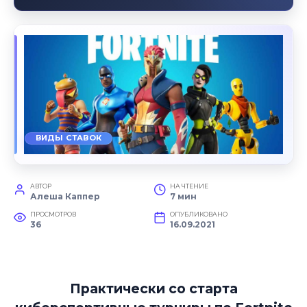
ВИДЫ СТАВОК
АВТОР
НА ЧТЕНИЕ
Алеша Каппер
7 мин
ПРОСМОТРОВ
ОПУБЛИКОВАНО
36
16.09.2021
Практически со старта