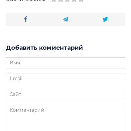
Добавить комментарий
Имя
*
Email
*
Сайт
Комментарий