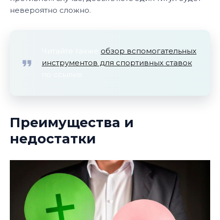
невероятно сложно.
Читайте также
обзор вспомогательных
инструментов для спортивных ставок
по ссылке.
Преимущества и
недостатки