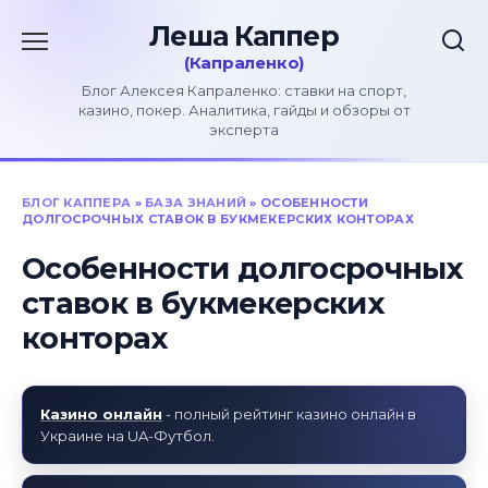
Перейти
к
содержанию
Блог Алексея Капраленко: ставки на спорт,
казино, покер. Аналитика, гайды и обзоры от
эксперта
БЛОГ КАППЕРА
»
БАЗА ЗНАНИЙ
»
ОСОБЕННОСТИ
ДОЛГОСРОЧНЫХ СТАВОК В БУКМЕКЕРСКИХ КОНТОРАХ
Особенности долгосрочных
ставок в букмекерских
конторах
Казино онлайн
- полный рейтинг казино онлайн в
Украине на UA-Футбол.