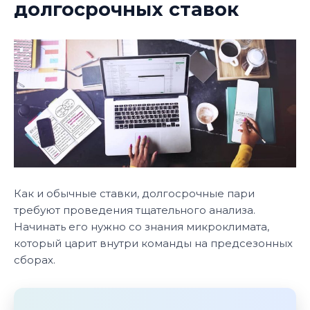
долгосрочных ставок
Как и обычные ставки, долгосрочные пари
требуют проведения тщательного анализа.
Начинать его нужно со знания микроклимата,
который царит внутри команды на предсезонных
сборах.