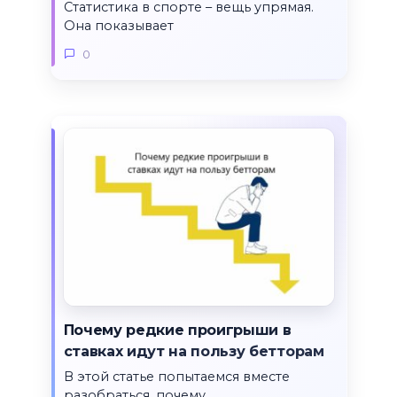
Статистика в спорте – вещь упрямая.
Она показывает
0
Почему редкие проигрыши в
ставках идут на пользу бетторам
В этой статье попытаемся вместе
разобраться, почему