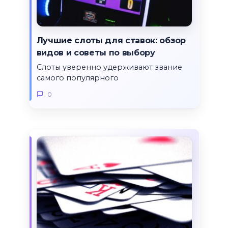
Лучшие слоты для ставок: обзор
видов и советы по выбору
Слоты уверенно удерживают звание
самого популярного
0