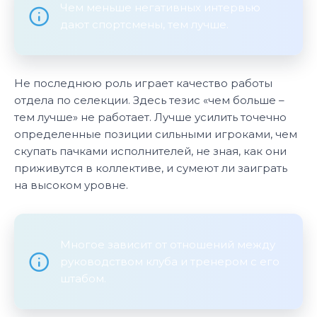
Чем меньше негативных интервью
дают спортсмены, тем лучше.
Не последнюю роль играет качество работы
отдела по селекции. Здесь тезис «чем больше –
тем лучше» не работает. Лучше усилить точечно
определенные позиции сильными игроками, чем
скупать пачками исполнителей, не зная, как они
приживутся в коллективе, и сумеют ли заиграть
на высоком уровне.
Многое зависит от отношений между
руководством клуба и тренером с его
штабом.