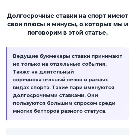
Долгосрочные ставки на спорт имеют
свои плюсы и минусы, о которых мы и
поговорим в этой статье.
Ведущие букмекеры ставки принимают
не только на отдельные события.
Также на длительный
соревновательный сезон в разных
видах спорта. Такие пари именуются
долгосрочными ставками. Они
пользуются большим спросом среди
многих бетторов разного статуса.