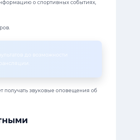
информацию о спортивных событиях,
ров.
зультатов до возможности
рансляции.
ет получать звуковые оповещения об
ртными