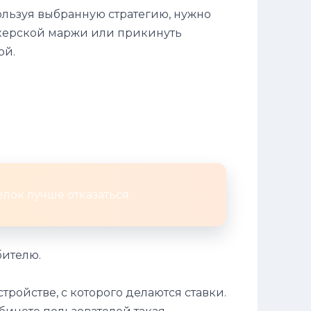
ользуя выбранную стратегию, нужно
екерской маржи или прикинуть
ой.
елок лучше отказаться.
бителю.
тройстве, с которого делаются ставки.