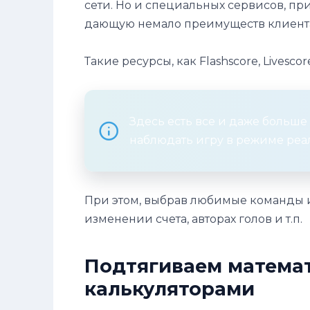
сети. Но и специальных сервисов, п
дающую немало преимуществ клиент
Такие ресурсы, как Flashscore, Livesc
Здесь есть все и даже больше
наблюдать игру в режиме реа
При этом, выбрав любимые команды ил
изменении счета, авторах голов и т.п.
Подтягиваем матема
калькуляторами