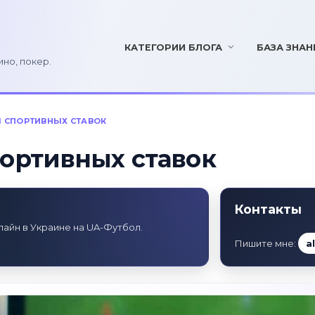
КАТЕГОРИИ БЛОГА
БАЗА ЗНАН
ино, покер.
Я СПОРТИВНЫХ СТАВОК
портивных ставок
Контакты
лайн в Украине на UA-Футбол.
Пишите мне:
a