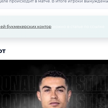
 деле происходит в матче. В итоге игроки вынужден
ей букмекерских контор
можно в статье по ссылке.
фт