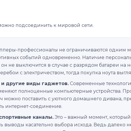
 можно подсоединить к мировой сети.
пперы-профессионалы не ограничиваются одним мо
ртивных событий одновременно. Наличие персональ
н не выключится в случае с разрядом батареи на но
еребои с электричеством, тогда покупка ноута выгл
 и другие виды гаджетов.
Современные технологии
еняют полноценные компьютерные устройства. Прог
тч можно поставить с уютного домашнего дивана, преб
сть интернет-соединение.
 спортивные каналы.
Это – важный момент, который
ь выводы касательно выбора исхода. Ведь далеко н