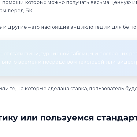
ри помощи которых можно получать весьма ценную 
ам перед БК.
ore и другие – это настоящие энциклопедии для бетто
 – от статистики, турнирной таблицы и последних ре
льного времени посредством текстовой или видеот
и те, на которые сделана ставка, пользователь буд
тику или пользуемся станда