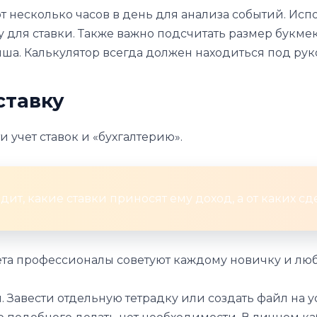
несколько часов в день для анализа событий. Исп
у для ставки. Также важно подсчитать размер букм
а. Калькулятор всегда должен находиться под рук
ставку
и учет ставок и «бухгалтерию».
дит, какие ставки приносят ему доход, а от каких сд
та профессионалы советуют каждому новичку и лю
Завести отдельную тетрадку или создать файл на ус