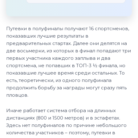
Путевки в полуфиналы получают 16 спортсменов,
показавших лучшие результаты в
предварительных стартах. Далее они делятся на
две восьмерки, из которых в финал попадают три
первых участника каждого заплыва и два
спортсмена, не попавших в ТОП-3 ½ финала, но
показавшие лучшее время среди остальных. То
есть, теоретически, из одного полуфинала
продолжить борьбу за награды могут сразу пять
пловцов.
Иначе работает система отбора на длинных
дистанциях (800 и 1500 метров) и в эстафетах.
Здесь нет полуфиналов по причине небольшого
количества участников – поэтому, путевки в