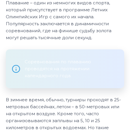
Плавание – один из немногих видов спорта,
который присутствует в программе Летних
Олимпийских Игр с самого их начала.
Популярность заключается в динамичности
соревнований, где на финише судьбу золота
могут решать тысячные доли секунд.
Соревнования по плаванию
проводятся на протяжении
календарного года.
В зимнее время, обычно, турниры проходят в 25-
метровых бассейнах, летом – в 50-метровых или
на открытом воздухе. Кроме того, часто
организовываются заплывы на 5, 10 и 25
километров в открытых водоемах. Но такие