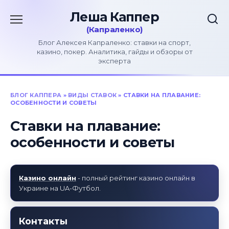
Перейти
к
содержанию
Блог Алексея Капраленко: ставки на спорт,
казино, покер. Аналитика, гайды и обзоры от
эксперта
БЛОГ КАППЕРА
»
ВИДЫ СТАВОК
»
СТАВКИ НА ПЛАВАНИЕ:
ОСОБЕННОСТИ И СОВЕТЫ
Ставки на плавание:
особенности и советы
Казино онлайн
- полный рейтинг казино онлайн в
Украине на UA-Футбол.
Контакты