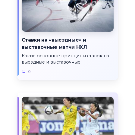
Ставки на «выездные» и
выставочные матчи НХЛ
Какие основные принципы ставок на
выездные и выставочные
0