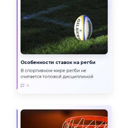
Особенности ставок на регби
В спортивном мире регби не
считается топовой дисциплиной
0