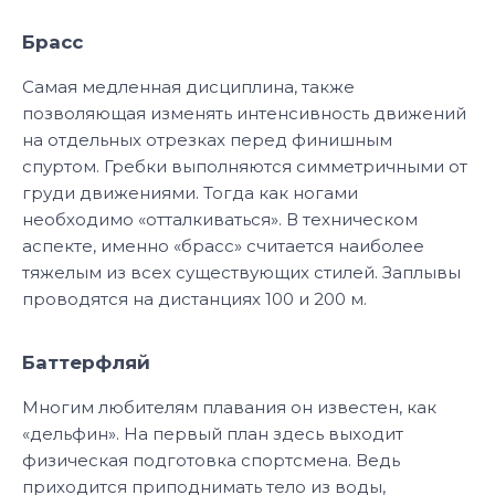
Брасс
Самая медленная дисциплина, также
позволяющая изменять интенсивность движений
на отдельных отрезках перед финишным
спуртом. Гребки выполняются симметричными от
груди движениями. Тогда как ногами
необходимо «отталкиваться». В техническом
аспекте, именно «брасс» считается наиболее
тяжелым из всех существующих стилей. Заплывы
проводятся на дистанциях 100 и 200 м.
Баттерфляй
Многим любителям плавания он известен, как
«дельфин». На первый план здесь выходит
физическая подготовка спортсмена. Ведь
приходится приподнимать тело из воды,