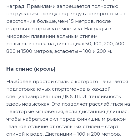
наград. Правилами запрещается полностью
погружаться пловцу под воду в поворотах и на
расстояние больше, чем 15 метров, после
стартового прыжка с мостика. Награды в
мировом плавании вольным стилем
разыгрываются на дистанциях 50, 100, 200, 400,
800 и 1500 метров, эстафеты – 100 и 200 м.
На спине (кроль)
Наиболее простой стиль, с которого начинается
подготовка юных спортсменов в каждой
специализированной ДЮСШ. Интенсивность
здесь невысокая. Это позволяет расслабиться на
некоторые мгновения, если дистанция длинная,
чтобы набраться сил перед финишным рывком.
Главное отличие от остальных стилей – старт
спиной к воде. Дистанции – 100 и 200 метров.