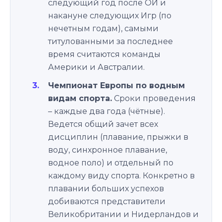
следующий год после ОИ и
накануне следующих Игр (по
нечетным годам), самыми
титулованными за последнее
время считаются команды
Америки и Австралии.
Чемпионат Европы по водным
видам спорта.
Сроки проведения
– каждые два года (чётные).
Ведется общий зачет всех
дисциплин (плавание, прыжки в
воду, синхронное плавание,
водное поло) и отдельный по
каждому виду спорта. Конкретно в
плавании больших успехов
добиваются представители
Великобритании и Нидерландов и