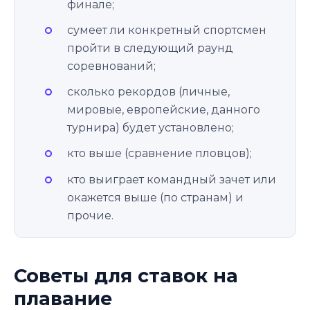
финале;
сумеет ли конкретный спортсмен
пройти в следующий раунд
соревнований;
сколько рекордов (личные,
мировые, европейские, данного
турнира) будет установлено;
кто выше (сравнение пловцов);
кто выиграет командный зачет или
окажется выше (по странам) и
прочие.
Советы для ставок на
плавание