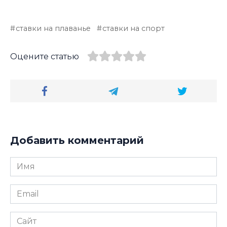
ставки на плаванье
ставки на спорт
Оцените статью
Добавить комментарий
Имя
*
Email
*
Сайт