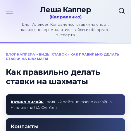
Перейти
к
содержанию
Блог Алексея Капраленко: ставки на спорт,
казино, покер. Аналитика, гайды и обзоры от
эксперта
БЛОГ КАППЕРА
»
ВИДЫ СТАВОК
»
КАК ПРАВИЛЬНО ДЕЛАТЬ
СТАВКИ НА ШАХМАТЫ
Как правильно делать
ставки на шахматы
Казино онлайн
- полный рейтинг казино онлайн в
Украине на UA-Футбол.
Контакты