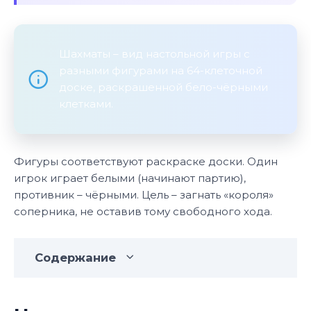
Шахматы – вид настольной игры с
разными фигурами на 64-клеточной
доске, раскрашенной бело-чёрными
клетками.
Фигуры соответствуют раскраске доски. Один
игрок играет белыми (начинают партию),
противник – чёрными. Цель – загнать «короля»
соперника, не оставив тому свободного хода.
Содержание