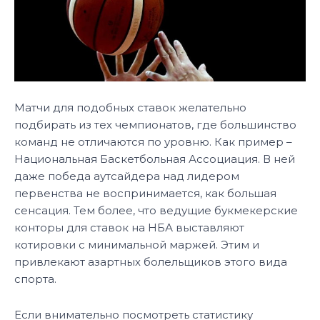
Матчи для подобных ставок желательно
подбирать из тех чемпионатов, где большинство
команд не отличаются по уровню. Как пример –
Национальная Баскетбольная Ассоциация. В ней
даже победа аутсайдера над лидером
первенства не воспринимается, как большая
сенсация. Тем более, что ведущие букмекерские
конторы для ставок на НБА выставляют
котировки с минимальной маржей. Этим и
привлекают азартных болельщиков этого вида
спорта.
Если внимательно посмотреть статистику