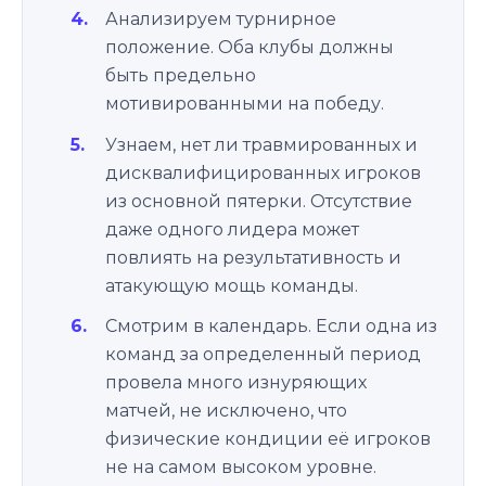
Анализируем турнирное
положение. Оба клубы должны
быть предельно
мотивированными на победу.
Узнаем, нет ли травмированных и
дисквалифицированных игроков
из основной пятерки. Отсутствие
даже одного лидера может
повлиять на результативность и
атакующую мощь команды.
Смотрим в календарь. Если одна из
команд за определенный период
провела много изнуряющих
матчей, не исключено, что
физические кондиции её игроков
не на самом высоком уровне.