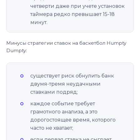
четверти даже при учете установок
таймера редко превышает 15-18
минут.
Минусы стратегии ставок на баскетбол Humpty
Dumpty:
существует риск обнулить банк
двумя-тремя неудачными
ставками подряд;
каждое событие требует
грамотного анализа, а это
дорогостоящее время, которого
часто не хватает;
если первая ставка не сыграет,