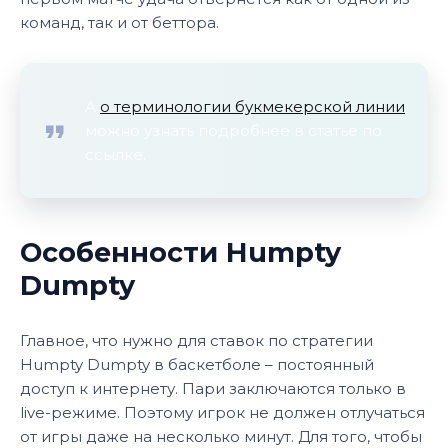
команд, так и от беттора.
А
о терминологии букмекерской линии
можно узнать подробнее в статье по
ссылке.
Особенности Humpty
Dumpty
Главное, что нужно для ставок по стратегии
Humpty Dumpty в баскетболе – постоянный
доступ к интернету. Пари заключаются только в
live-режиме. Поэтому игрок не должен отлучаться
от игры даже на несколько минут. Для того, чтобы