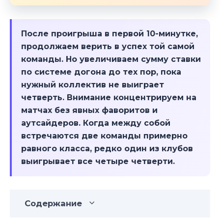
После проигрыша в первой 10-минутке,
продолжаем верить в успех той самой
команды. Но увеличиваем сумму ставки
по системе догона до тех пор, пока
нужный коллектив не выиграет
четверть. Внимание концентрируем на
матчах без явных фаворитов и
аутсайдеров. Когда между собой
встречаются две команды примерно
равного класса, редко один из клубов
выигрывает все четыре четверти.
Содержание