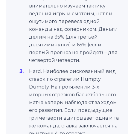
внимательно изучаем тактику
ведения игры и смотрим, нет ли
ощутимого перевеса одной
команды над соперником. Деньги
делим на 35% (для третьей
десятиминутки) и 65% (если
первый прогноз не пройдет) – для
четвертой четверти.
Hard. Наиболее рискованный вид
ставок по стратегии Humpty
Dumpty. На протяжении 3-х
игорных отрезков баскетбольного
матча каперы наблюдают за ходом
его развития. Если предыдущие
три четверти выигрывает одна и та
же команда, ставка заключается на
выигрыш 4-го отрезка