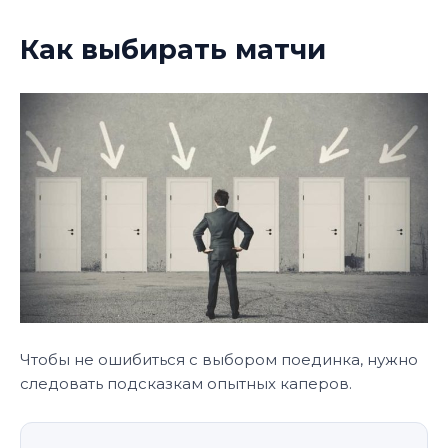
Как выбирать матчи
Чтобы не ошибиться с выбором поединка, нужно
следовать подсказкам опытных каперов.