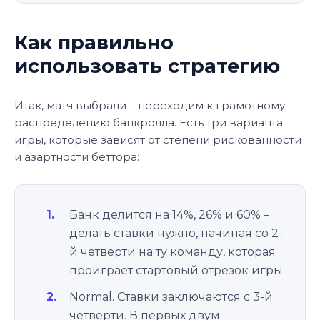
Как правильно
использовать стратегию
Итак, матч выбрали – переходим к грамотному
распределению банкролла. Есть три варианта
игры, которые зависят от степени рискованности
и азартности беттора:
Банк делится на 14%, 26% и 60% –
делать ставки нужно, начиная со 2-
й четверти на ту команду, которая
проиграет стартовый отрезок игры.
Normal. Ставки заключаются с 3-й
четверти. В первых двум