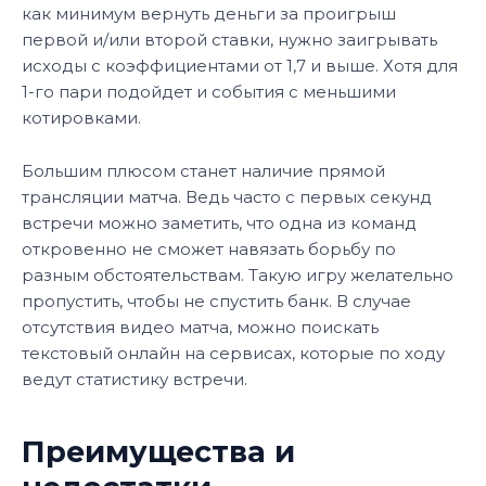
как минимум вернуть деньги за проигрыш
первой и/или второй ставки, нужно заигрывать
исходы с коэффициентами от 1,7 и выше. Хотя для
1-го пари подойдет и события с меньшими
котировками.
Большим плюсом станет наличие прямой
трансляции матча. Ведь часто с первых секунд
встречи можно заметить, что одна из команд
откровенно не сможет навязать борьбу по
разным обстоятельствам. Такую игру желательно
пропустить, чтобы не спустить банк. В случае
отсутствия видео матча, можно поискать
текстовый онлайн на сервисах, которые по ходу
ведут статистику встречи.
Преимущества и