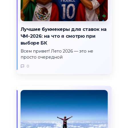
Лучшие букмекеры для ставок на
ЧМ-2026: на что я смотрю при
выборе БК
Всем привет! Лето 2026 — это не
просто очередной
0