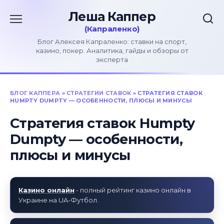
Перейти
к
содержанию
Блог Алексея Капраленко: ставки на спорт,
казино, покер. Аналитика, гайды и обзоры от
эксперта
БЛОГ КАППЕРА
»
СТРАТЕГИИ СТАВОК
»
СТРАТЕГИЯ СТАВОК
HUMPTY DUMPTY — ОСОБЕННОСТИ, ПЛЮСЫ И МИНУСЫ
Стратегия ставок Humpty
Dumpty — особенности,
плюсы и минусы
Казино онлайн
- полный рейтинг казино онлайн в
Украине на UA-Футбол.