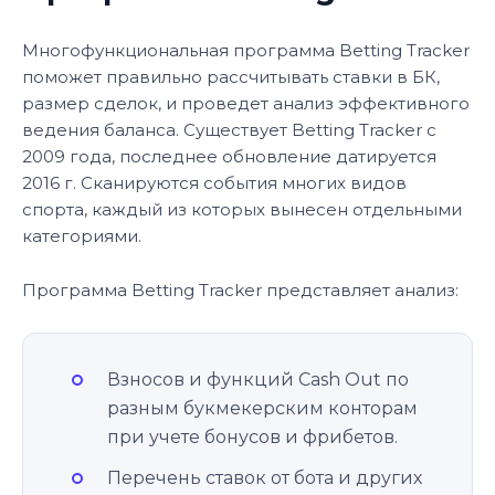
Многофункциональная программа Betting Tracker
поможет правильно рассчитывать ставки в БК,
размер сделок, и проведет анализ эффективного
ведения баланса. Существует Betting Tracker с
2009 года, последнее обновление датируется
2016 г. Сканируются события многих видов
спорта, каждый из которых вынесен отдельными
категориями.
Программа Betting Tracker представляет анализ:
Взносов и функций Cash Out по
разным букмекерским конторам
при учете бонусов и фрибетов.
Перечень ставок от бота и других