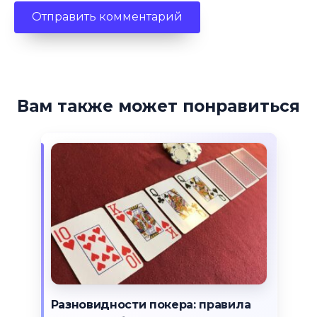
Вам также может понравиться
Разновидности покера: правила