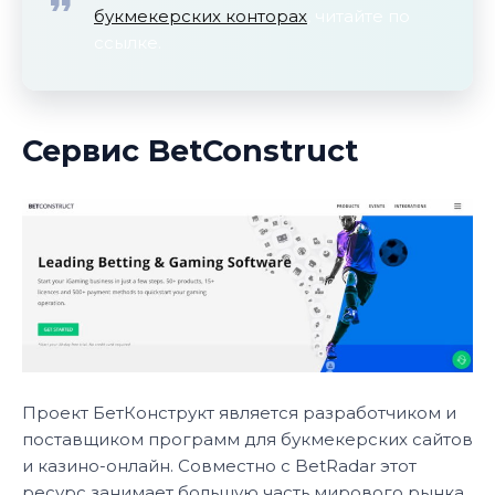
букмекерских конторах
, читайте по
ссылке.
Сервис BetConstruct
Проект БетКонструкт является разработчиком и
поставщиком программ для букмекерских сайтов
и казино-онлайн. Совместно с BetRadar этот
ресурс занимает большую часть мирового рынка