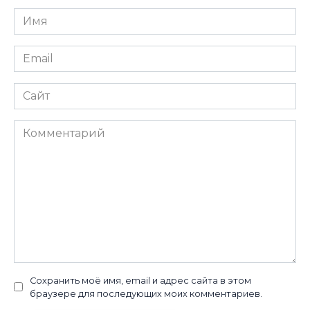
Имя
*
Email
*
Сайт
Комментарий
Сохранить моё имя, email и адрес сайта в этом
браузере для последующих моих комментариев.