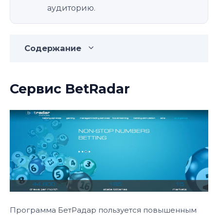
аудиторию.
Содержание
Сервис BetRadar
Программа БетРадар пользуется повышенным