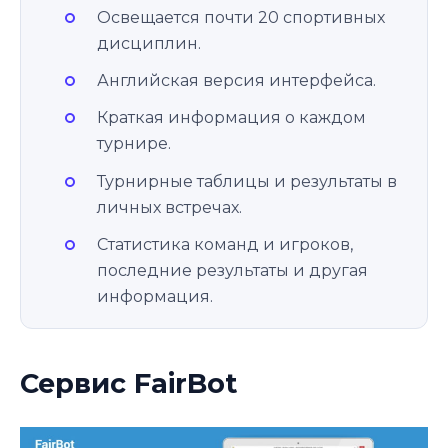
Освещается почти 20 спортивных
дисциплин.
Английская версия интерфейса.
Краткая информация о каждом
турнире.
Турнирные таблицы и результаты в
личных встречах.
Статистика команд и игроков,
последние результаты и другая
информация.
Сервис FairBot