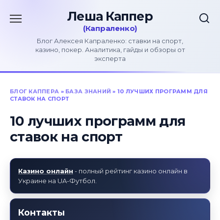
Перейти
к
содержанию
Блог Алексея Капраленко: ставки на спорт,
казино, покер. Аналитика, гайды и обзоры от
эксперта
БЛОГ КАППЕРА
»
БАЗА ЗНАНИЙ
»
10 ЛУЧШИХ ПРОГРАММ ДЛЯ
СТАВОК НА СПОРТ
10 лучших программ для
ставок на спорт
Казино онлайн
- полный рейтинг казино онлайн в
Украине на UA-Футбол.
Контакты