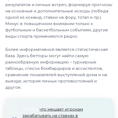
результатов и личных встреч, формируя прогнозы
на основные и дополнительные исходы (победа
одной из команд, ставки на фору, тотал и пр.).
Минус в повышенном внимании только к
футбольным и баскетбольным событиям, другие
виды спорта применяются редко.
Более информативной является статистическая
база. Здесь бетторы могут найти самую
разнообразную информацию – турнирные
таблицы, список бомбардиров и ассистентов,
сравнение показателей выступлений дома и на
выезде, история личных противостояний и
другое.
А о том,
что мешает игрокам
зарабатывать на ставках в