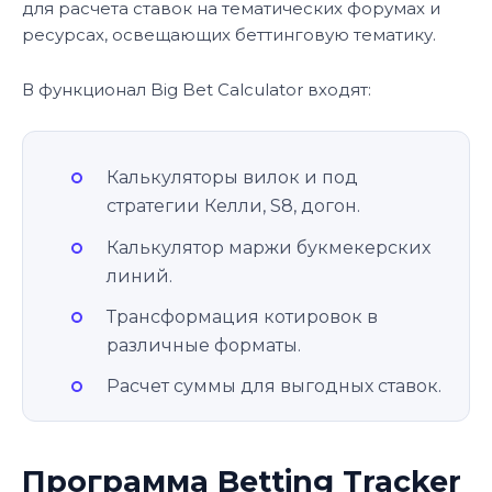
для расчета ставок на тематических форумах и
ресурсах, освещающих беттинговую тематику.
В функционал Big Bet Calculator входят:
Калькуляторы вилок и под
стратегии Келли, S8, догон.
Калькулятор маржи букмекерских
линий.
Трансформация котировок в
различные форматы.
Расчет суммы для выгодных ставок.
Программа Betting Tracker