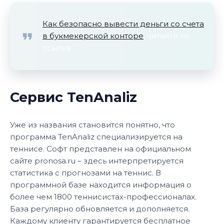
Как безопасно вывести деньги со счета
в букмекерской конторе
, читайте по
ссылке.
Сервис TenAnaliz
Уже из названия становится понятно, что
программа TenAnaliz специализируется на
теннисе. Софт представлен на официальном
сайте pronosa.ru – здесь интерпретируется
статистика с прогнозами на теннис. В
программной базе находится информация о
более чем 1800 теннисистах-профессионалах.
База регулярно обновляется и дополняется.
Каждому клиенту гарантируется бесплатное