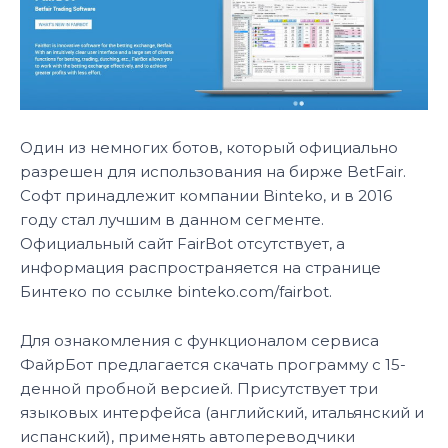
Один из немногих ботов, который официально
разрешен для использования на бирже BetFair.
Софт принадлежит компании Binteko, и в 2016
году стал лучшим в данном сегменте.
Официальный сайт FairBot отсутствует, а
информация распространяется на странице
Бинтеко по ссылке binteko.com/fairbot.
Для ознакомления с функционалом сервиса
ФайрБот предлагается скачать программу с 15-
денной пробной версией. Присутствует три
языковых интерфейса (английский, итальянский и
испанский), применять автопереводчики