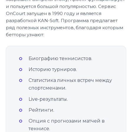
и пользуется большой популярностью. Сервис
OnCourt запущен в 1990 году и является
разработкой KAN-Soft. Программа предлагает
ряд полезных инструментов, благодаря которым
бетторы узнают:
Биографию теннисистов.
Историю турниров.
Статистика личных встреч между
спортсменами.
Live-результаты.
Рейтинги.
Опция с прогнозами матчей в
теннисе.