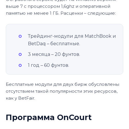
выше 7 с процессором 1,6ghz и оперативной
памятью не менее 1 ГБ. Расценки – следующие:
Трейдинг-модули для MatchBook и
BetDaq – бесплатные.
3 месяца – 20 фунтов.
1 год – 60 фунтов.
Бесплатные модули для двух бирж обусловлены
отсутствием такой популярности этих ресурсов,
как у BetFair.
Программа OnCourt