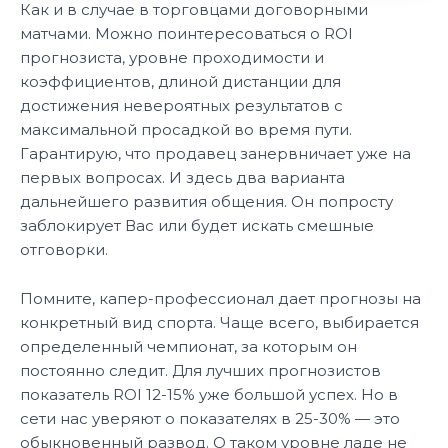
Как и в случае в торговцами договорными
матчами. Можно поинтересоваться о ROI
прогнозиста, уровне проходимости и
коэффициентов, длиной дистанции для
достижения невероятных результатов с
максимальной просадкой во время пути.
Гарантирую, что продавец занервничает уже на
первых вопросах. И здесь два варианта
дальнейшего развития общения. Он попросту
заблокирует Вас или будет искать смешные
отговорки.
Помните, капер-профессионал дает прогнозы на
конкретный вид спорта. Чаще всего, выбирается
определенный чемпионат, за которым он
постоянно следит. Для лучших прогнозистов
показатель ROI 12-15% уже большой успех. Но в
сети нас уверяют о показателях в 25-30% — это
обыкновенный развод. О таком уровне ладе не