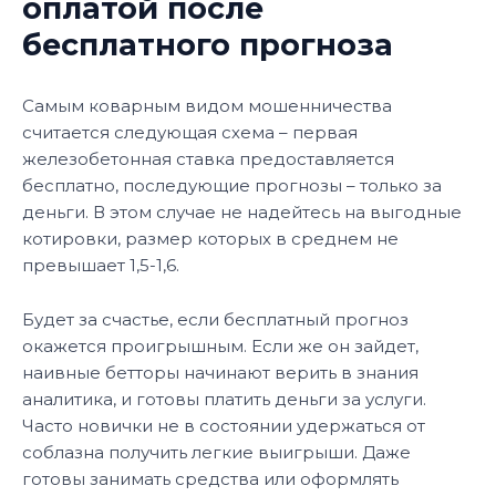
оплатой после
бесплатного прогноза
Самым коварным видом мошенничества
считается следующая схема – первая
железобетонная ставка предоставляется
бесплатно, последующие прогнозы – только за
деньги. В этом случае не надейтесь на выгодные
котировки, размер которых в среднем не
превышает 1,5-1,6.
Будет за счастье, если бесплатный прогноз
окажется проигрышным. Если же он зайдет,
наивные бетторы начинают верить в знания
аналитика, и готовы платить деньги за услуги.
Часто новички не в состоянии удержаться от
соблазна получить легкие выигрыши. Даже
готовы занимать средства или оформлять