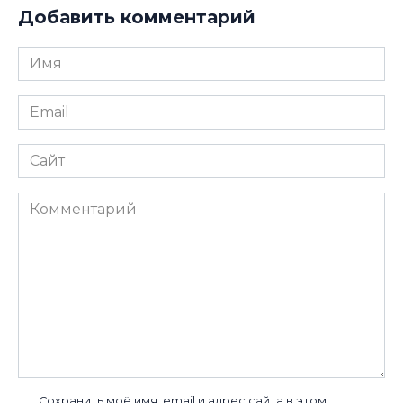
Добавить комментарий
Имя
*
Email
*
Сайт
Комментарий
Сохранить моё имя, email и адрес сайта в этом