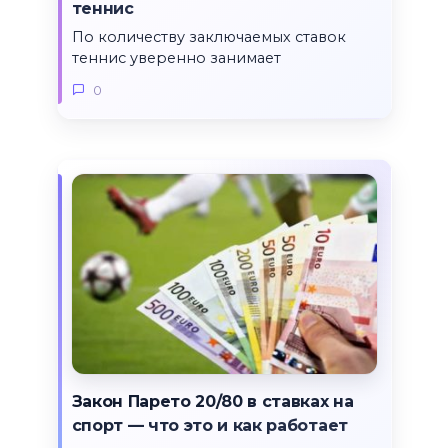
теннис
По количеству заключаемых ставок
теннис уверенно занимает
0
Закон Парето 20/80 в ставках на
спорт — что это и как работает