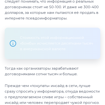
следует понимать, что информация о реальных
договорняках стоит не 50-100. И даже не 300-400
долларов, за которые нам пытаются её продать в
интернете псевдоинформаторы.
Стоимость этой информационной
«бомбы» исчисляется десятками тысяч
в американской валюте.
Тогда как организаторы зарабатывают
договорняками сотни тысяч и больше.
Прежде чем «покупать» инсайд в сети, лучше
сразу спросить у информатора, откуда ведомости
о предполагаемом сливе игры – собственный
инсайд или человек перепродает чужой прогноз.