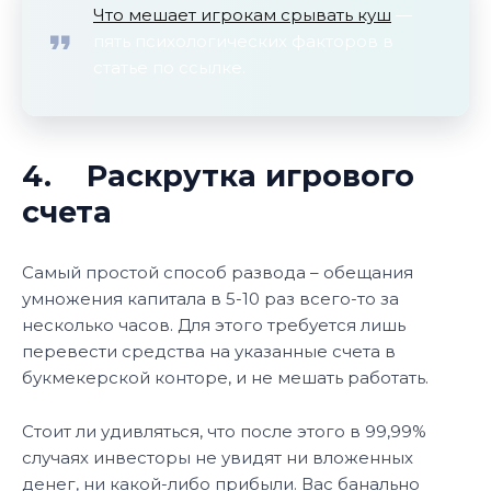
Что мешает игрокам срывать куш
—
пять психологических факторов в
статье по ссылке.
4. Раскрутка игрового
счета
Самый простой способ развода – обещания
умножения капитала в 5-10 раз всего-то за
несколько часов. Для этого требуется лишь
перевести средства на указанные счета в
букмекерской конторе, и не мешать работать.
Стоит ли удивляться, что после этого в 99,99%
случаях инвесторы не увидят ни вложенных
денег, ни какой-либо прибыли. Вас банально