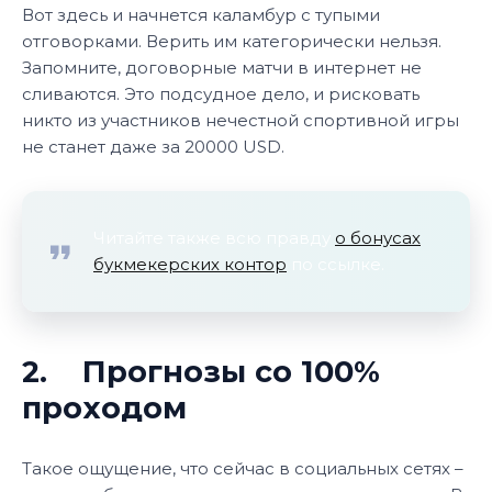
Вот здесь и начнется каламбур с тупыми
отговорками. Верить им категорически нельзя.
Запомните, договорные матчи в интернет не
сливаются. Это подсудное дело, и рисковать
никто из участников нечестной спортивной игры
не станет даже за 20000 USD.
Читайте также всю правду
о бонусах
букмекерских контор
по ссылке.
2. Прогнозы со 100%
проходом
Такое ощущение, что сейчас в социальных сетях –