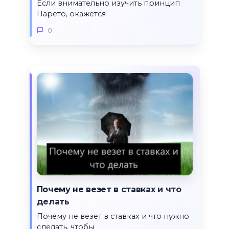
Если внимательно изучить принцип
Парето, окажется
0
Почему не везет в ставках и что
делать
Почему не везет в ставках и что нужно
сделать, чтобы