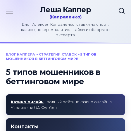
Перейти
к
содержанию
Блог Алексея Капраленко: ставки на спорт,
казино, покер. Аналитика, гайды и обзоры от
эксперта
БЛОГ КАППЕРА
»
СТРАТЕГИИ СТАВОК
»
5 ТИПОВ
МОШЕННИКОВ В БЕТТИНГОВОМ МИРЕ
5 типов мошенников в
беттинговом мире
Казино онлайн
- полный рейтинг казино онлайн в
Украине на UA-Футбол.
Контакты