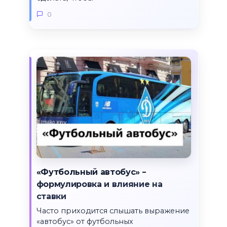
0
«Футбольный автобус» –
формулировка и влияние на
ставки
Часто приходится слышать выражение
«автобус» от футбольных