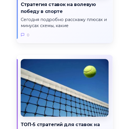
Стратегия ставок на волевую
победу в спорте
Сегодня подробно расскажу плюсах и
минусах схемы, какие
0
ТОП-5 стратегий для ставок на