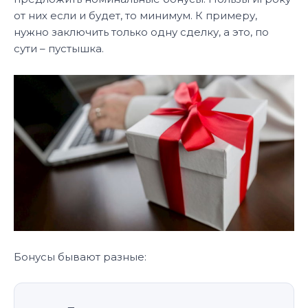
от них если и будет, то минимум. К примеру,
нужно заключить только одну сделку, а это, по
сути – пустышка.
Бонусы бывают разные: