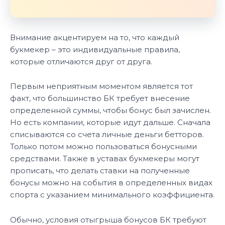
Внимание акцентируем на то, что каждый
букмекер – это индивидуальные правила,
которые отличаются друг от друга.
Первым неприятным моментом является тот
факт, что большинство БК требует внесение
определенной суммы, чтобы бонус был зачислен.
Но есть компании, которые идут дальше. Сначала
списываются со счета личные деньги бетторов.
Только потом можно пользоваться бонусными
средствами. Также в уставах букмекеры могут
прописать, что делать ставки на полученные
бонусы можно на события в определенных видах
спорта с указанием минимального коэффициента.
Обычно, условия отыгрыша бонусов БК требуют