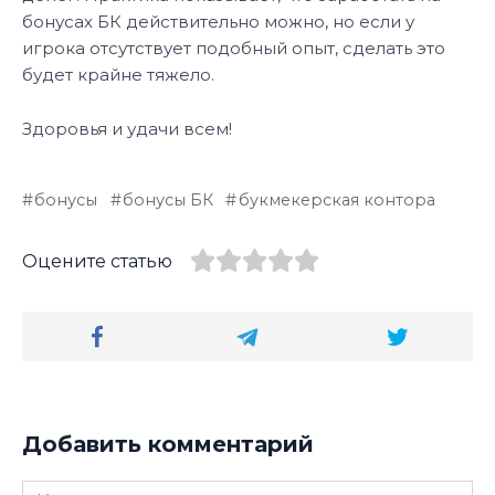
бонусах БК действительно можно, но если у
игрока отсутствует подобный опыт, сделать это
будет крайне тяжело.
Здоровья и удачи всем!
бонусы
бонусы БК
букмекерская контора
Оцените статью
Добавить комментарий
Имя