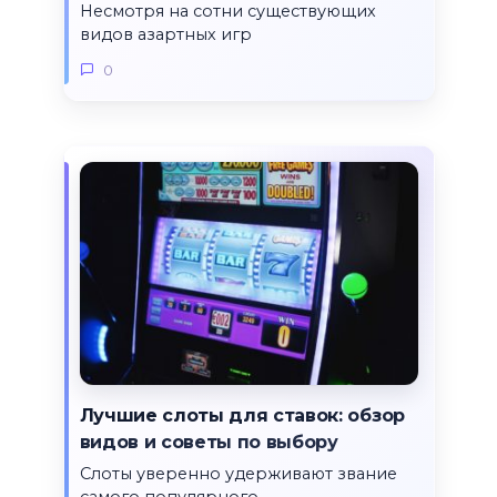
Несмотря на сотни существующих
видов азартных игр
0
Лучшие слоты для ставок: обзор
видов и советы по выбору
Слоты уверенно удерживают звание