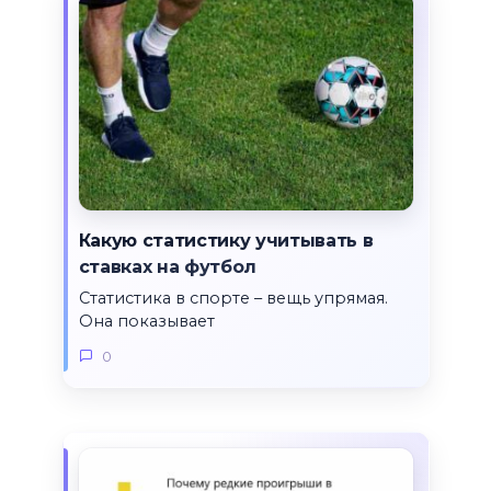
Какую статистику учитывать в
ставках на футбол
Статистика в спорте – вещь упрямая.
Она показывает
0