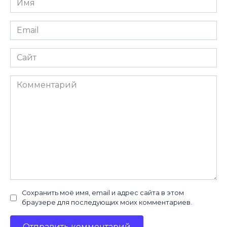
*
Email
*
Сайт
Комментарий
Сохранить моё имя, email и адрес сайта в этом
браузере для последующих моих комментариев.