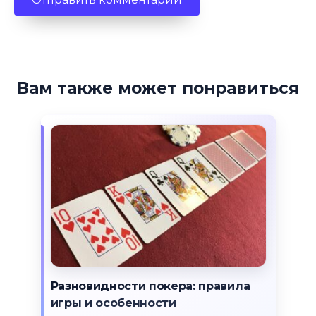
Вам также может понравиться
Разновидности покера: правила
игры и особенности