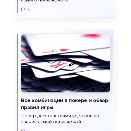
самого популярного
0
Все комбинации в покере и обзор
правил игры
Покер десятилетиями удерживает
звание самой популярной