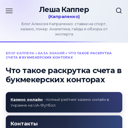
Перейти
к
содержанию
Блог Алексея Капраленко: ставки на спорт,
казино, покер. Аналитика, гайды и обзоры от
эксперта
БЛОГ КАППЕРА
»
БАЗА ЗНАНИЙ
»
ЧТО ТАКОЕ РАСКРУТКА
СЧЕТА В БУКМЕКЕРСКИХ КОНТОРАХ
Что такое раскрутка счета в
букмекерских конторах
Казино онлайн
- полный рейтинг казино онлайн в
Украине на UA-Футбол.
Контакты